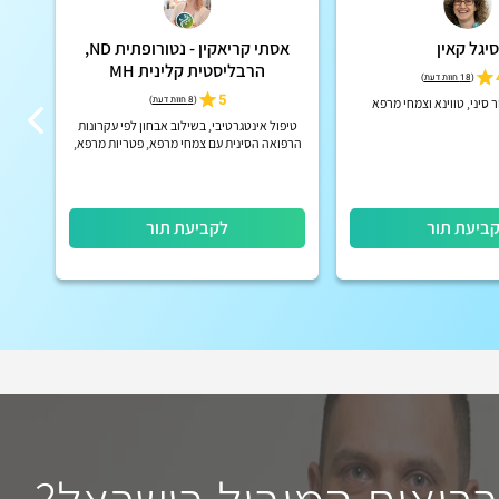
סיגל קאין
אסתי קריאקין - נטורופתית ND,
גלית
הרבליסטית קלינית MH
(
18 חוות דעת
)
5
(
8 חוות דעת
)
סיני, טווינא וצמחי מרפא
טיפול
טיפול אינטגרטיבי, בשילוב אבחון לפי עקרונות
הרפואה הסינית עם צמחי מרפא, פטריות מרפא,
ארומתרפיה, פרחי באך ותזונה טיפולית, בדגש על
בטיחות וליווי מקצ...
ביעת תור
לקביעת תור