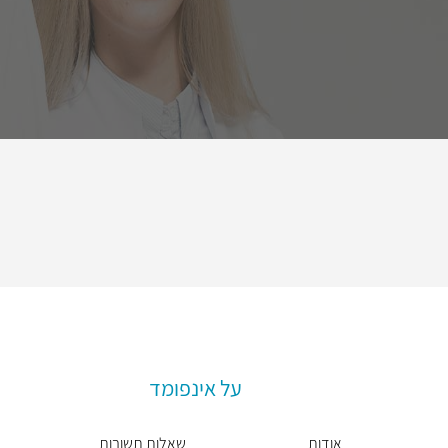
על אינפומד
אודות
שאלות תשובות