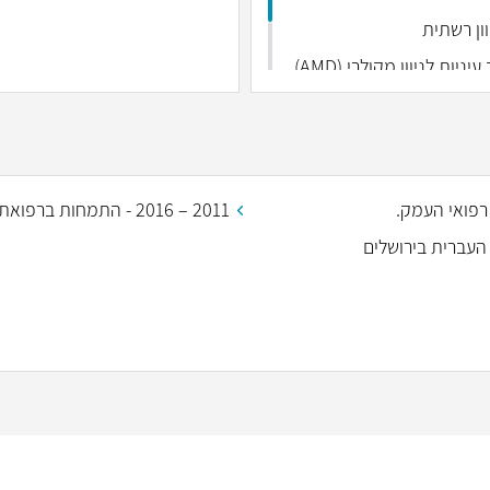
וון רשתית
הזרקות תוך עיניות לניוון מקולרי (AMD)
ימות ורידיות ברשתית
סנטיס,אייליה, אוזורדקס)
2011 – 2016 - התמחות ברפואת עינים, מרכז רפואי העמק