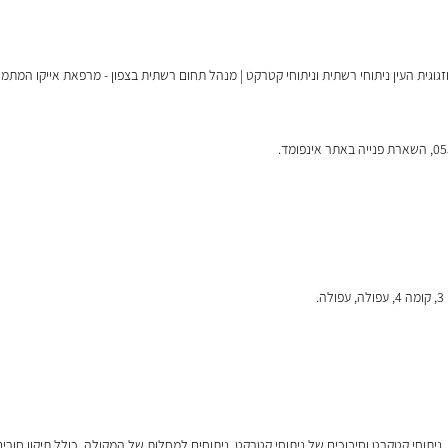
גית העין ניתוחי רשתית וניתוחי קטרקט | מנהל תחום רשתית בצפון - מרפאת אייקו המתמח
יתוחי קטקרט וסיבוכים של ניתוחי קטרקט, ניתוחים למחלות של המקולה, כולל תיקון חורים מק