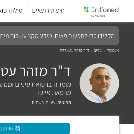
חיפוש רופאים
מילון רפוא
סוף
התפריט
הקלידו
הראשי.
כדי
לחפש
רופאים,
מידע
אינפומד
עיניים
ד"ר מזהר עטאללה
מקצועי,
פורומים
ד"ר מזהר עט
ועוד...
מומחה ברפואת עיניים ומנתח 
מרפאת אייקו
תחומים:
עיניים
,
רשתית
312190