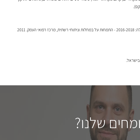
ד"ר מזהר עטאללה הוא מומחה ברפואת עיניים ומנתח | מומחה למחלות רשתית וזגוגית העין ניתוחי רשתית וניתוחי קטרקט | מנהל תחום רשתית בצפון - מרפאת אייקו . השכלה: 2016-2018 - התמחות על במחלות וניתוחי רשתית, מרכז רפואי העמק. 2011
מחים שלנו?