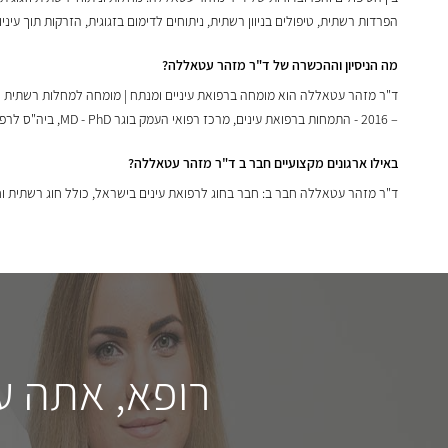
הפרדות רשתית, טיפולים בניוון רשתית, ניתוחים לדימום בזגוגית, הזרקות תוך עיניות לניוון מקולרי (AMD) לסכרת ולחסימות ורידיות ברשתית (אווסטין,
מה הניסיון וההכשרה של ד"ר מזהר עטאללה?
– 2016 - התמחות ברפואת עינים, מרכז רפואי העמק בוגר MD - PhD, ביה"ס לרפואה של הדסה והאוניברסיטה העברית בירושלים.
באילו ארגונים מקצועיים חבר ב ד"ר מזהר עטאללה?
ד"ר מזהר עטאללה חבר ב: חבר בחוג לרפואת עינים בישראל, כולל חוג רשתית וחוג קטרקט חבר באיגוד הא
רופא, אתה ע