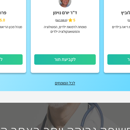
לוביץ
ד"ר יורם נוימן
פרופ
5.0
5
)
(
6 חוות דעת
)
 ריאה בילדים
מומחה לרפואת ילדים, המטולוגיה
מנהל מכון הריאות
והמטואונקולוגיה ילדים
ר
לקביעת תור
לק
לכל המומחים