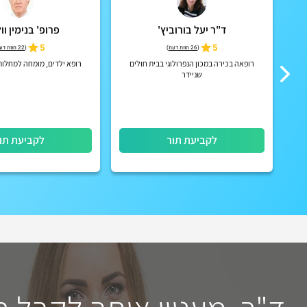
ד"ר יעל בורוביץ'
פרופ' בנימין וו
5
5
(
26 חוות דעת
)
(
22 חוות דעת
ם
רופאה בכירה במכון הנפרולוגי בבית חולים
רופא ילדים, מומחה למחלות
שניידר
לקביעת תור
לקביעת תו