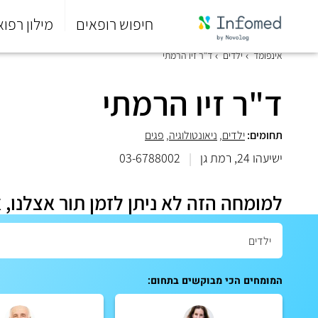
חיפוש רופאים
מילון רפוא
סוף
אינפומד
ילדים
ד"ר זיו הרמתי
התפריט
הראשי.
ד"ר זיו הרמתי
תחומים:
ילדים
,
ניאונטולוגיה
,
פגים
ישיעהו 24, רמת גן
|
03-6788002
למומחה הזה לא ניתן לזמן תור אצלנו, 
המומחים הכי מבוקשים בתחום: