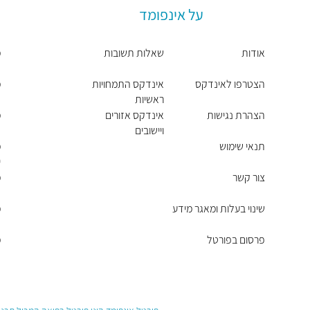
על אינפומד
אודות
שאלות תשובות
מ
הצטרפו לאינדקס
אינדקס התמחויות
מ
ראשיות
הצהרת נגישות
אינדקס אזורים
מ
ויישובים
תנאי שימוש
מ
י
צור קשר
מ
שינוי בעלות ומאגר מידע
מ
פרסום בפורטל
מ
ת