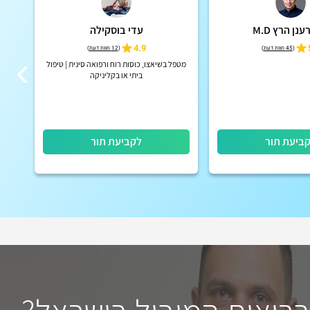
נן הרץ M.D
עדי בוסקילה
4.9
(
45 חוות דעת
)
(
12 חוות דעת
)
מטפל בשיאצו, כוסות רוח ורפואה סינית | טיפול
ביתי או בקליניקה
ביעת תור
לקביעת תור