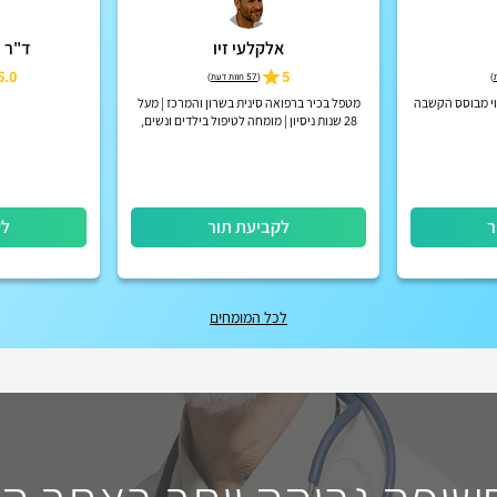
אלקלעי זיו
ד"ר רע
5.0
5
)
(
57 חוות דעת
)
פוי מבוסס הקשבה
מטפל בכיר ברפואה סינית בשרון והמרכז | מעל
28 שנות ניסיון | מומחה לטיפול בילדים ונשים,
מערכת העיכול ואורתופדיה משלב בטיפול דיקור
סיני, צמחי מרפא ו...
ר
לקביעת תור
לק
לכל המומחים