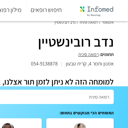
חיפוש רופאים
מילון רפוא
סוף
אינפומד
רפואה סינית
נדב רובינשטיין
התפריט
הראשי.
נדב רובינשטיין
תחומים:
רפואה סינית
אמנון ותמר 4, קרית טבעון
|
054-9138878
למומחה הזה לא ניתן לזמן תור אצלנו, 
המומחים הכי מבוקשים בתחום: