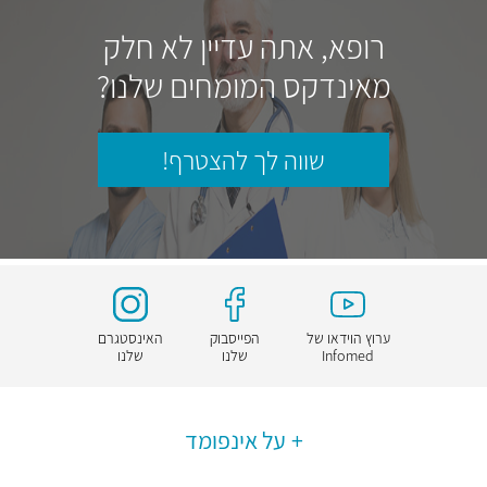
רופא, אתה עדיין לא חלק
מאינדקס המומחים שלנו?
שווה לך להצטרף!
ערוץ הוידאו של
הפייסבוק
האינסטגרם
Infomed
שלנו
שלנו
על אינפומד