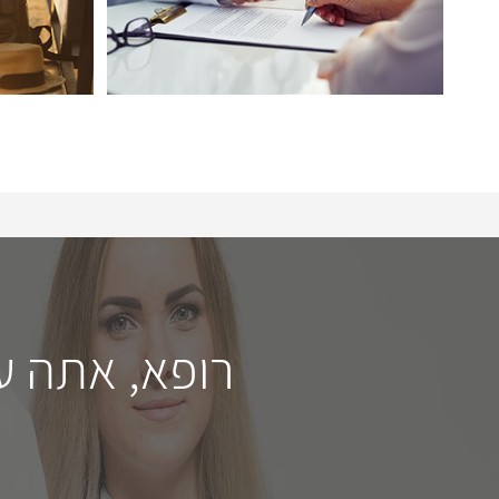
רופא, אתה ע