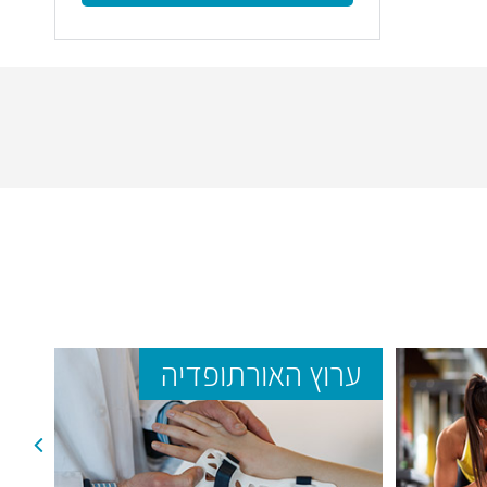
ערוץ האורתופדיה
ער