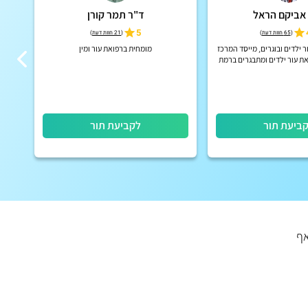
אביקם הראל
ד"ר תמר קורן
5
(
65 חוות דעת
)
(
21 חוות דעת
)
 ילדים ובוגרים, מייסד המרכז
מומחית ברפואת עור ומין
ת עור ילדים ומתבגרים ברמת
ייל, תל אביב
ביעת תור
לקביעת תור
 והקרינה חזקה אף