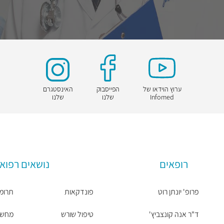
ערוץ הוידאו של
הפייסבוק
האינסטגרם
Infomed
שלנו
שלנו
רופאים
נושאים רפואי
פרופ' יונתן רוט
פונדקאות
תרומת
ד"ר אנה קונצביץ'
טיפול שורש
מחשבון 