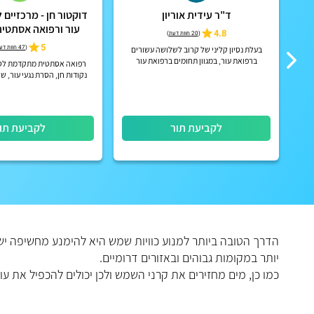
ד"ר עידית אוריון
דוקטור חן - מרכזיים 
עור ורפואה אסתטי
4.8
(
20 חוות דעת
)
ארצית
5
(
47 חוות דעת
בעלת נסיון קליני של קרוב לשלושה עשורים
ור
ברפואת עור, במגוון תחומים ברפואת עור
רפואה אסתטית מתקדמת לטי
נקודות חן, הסרת נגעי עור, שו
הסרת קונדילומה, הסרת קסנ
חדשני בסניף הקרוב
לקביעת תור
לקביעת תו
יותר במקומות גבוהים ובאזורים דרומיים.
כמו כן, מים מחזירים את קרני השמש ולכן יכולים להכפיל את ע