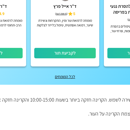
להסרת נגעי
ד"ר אייל פרץ
ד"ר 
ת בפריסה
4.9
5
(
6 חוות דעת
)
)
מומחה לרפואת עור ומין, התקרחות ונשירת
מומחה לרפואת עור
שיער, רפואה אסתטית, טיפול בלייזר לצלקות
הרב-תחומי לרפוא
פולים בהסרת
אקנה, הסרת גידולי עור בלייזר
הח
מות, סרחי עור,
טלזמה, בלייזר
 לביתך
ר
לקביעת תור
לק
לכל המומחים
הדרך הטובה ביותר למנוע כוויות שמש היא להימנע מחשיפה ישירה לשמש. הקרינה חזקה ביותר בשעות 10:00-15:00
וצמת הקרינה על העור.