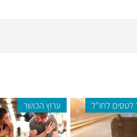
לטסים לחו"ל
ערוץ הכושר