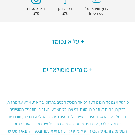
ערוץ הוידאו של
הפייסבוק
האינסטגרם
Infomed
שלנו
שלנו
על אינפומד
מונחים פופולאריים
פורטל אינפומד הינו פורטל רפואה המכיל תכנים בתחומי בריאות, מידע על מחלות,
בדיקות, ניתוחים, תרופות ומונחי רפואה. כל המידע, העזרים והתכנים המופיעים
בפורטל נועדו למטרת אינפורמציה בלבד ואינם מהווים המלצה רפואית, חוות דעת
או תחליף להתייעצות עם מומחה. שימוש בפורטל אינו מחליף את אחריות
המשתמש והגולש לקבלת ייעוץ על ידי גורם רפואי מוסמך ובכפוף לתנאי השימוש