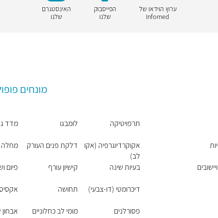
ערוץ הוידאו של
הפייסבוק
האינסטגרם
Infomed
שלנו
שלנו
מונחים פופול
תרפויטיקה
לומבגו
מדד גל
ות
אקוקרדיוגרפיה (אקו
דלקת פנים העורק
מחלה
לב)
יישובים
בעיות שינה
קישיון עורף
פיום וש
דיכרומטי (דו-צבעי)
תחושה
אקסיס
פסורלנים
מומי לב כחלוניים
אבחון 