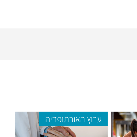
ערוץ האורתופדיה
ער