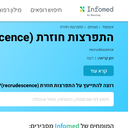
חיפוש רופאים
מילון רפוא
סוף
התפריט
אינפומד
מונחים
התפרצות חוזרת
הראשי.
התפרצות חוזרת (recrudescence)
recrudescence
זמן קריאה:
1 דקות
קרא עוד
רוצה להתייעץ על התפרצות חוזרת (recrudescence)? לתאום ייעוץ אישי עם המומחים שלנו:
המומחים של
med
Info
מסבירים: