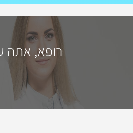
רופא, אתה ע