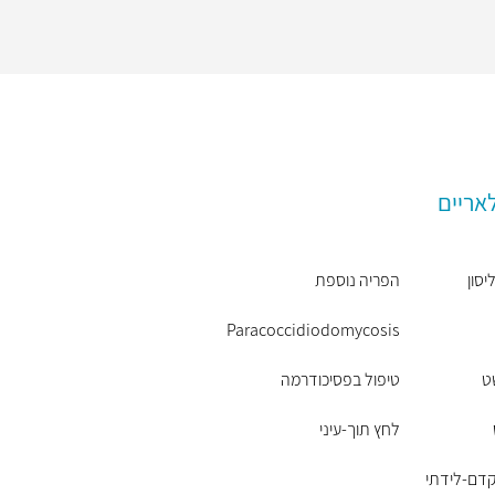
אריים
יסון
הפריה נוספת
Paracoccidiodomycosis
ט
טיפול בפסיכודרמה
לחץ תוך-עיני
קדם-לידתי