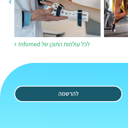
לכל עולמות התוכן של Infomed
להרשמה