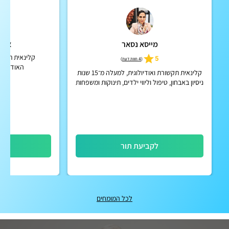
מייסא נסאר
אורל
קלינאית תקש
5
(
4 חוות דעת
)
האודיולוג
קלינאית תקשורת ואודיולוגית, למעלה מ־15 שנות
ניסיון באבחון, טיפול וליווי ילדים, תינוקות ומשפחות
בתחומי השפה, הדיבור ותקשורת
לקביעת תור
לק
לכל המומחים