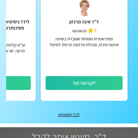
ד"ר אינה מרנזון
ליד
פסיכותרפיסטית
5
(
19 חוות דעת
)
ו
5
פסיכיאטרית מומחית שעובדת בשיטה
אינטגרטיבית, מנהלת מרפאה פרטית לטיפול
הוליסטי לגוף ונפש
פרטני, זוגי ומש
בת
לקביעת תור
לק
לכל המומחים
ד"ר, מעניין אותך לקבל