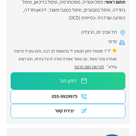
תחום ראשי:
פסיכיאטריה
,
פסיכותרפיה
,
טיפול בדיכאון
,
טיפול
בחרדה
,
טיפול במבוגרים
,
טיפול במצבי משבר
,
דיכאון וחרדה
,
הפרעה טורדנית -כפייתית (OCD)
תל אביב יפו
,
הרצליה
פרטי
"ד"ר סמואל זיתון הקשיב לי בתשומת לב רבה. והוא נתן לי תרופה
שעזרה מהר מאוד. אני מאוד אסירה תודה לו על עזרתו. הוא רופא
נפלא."
לקריאת חוות הדעת
זימון תור
055-9929975
יצירת קשר