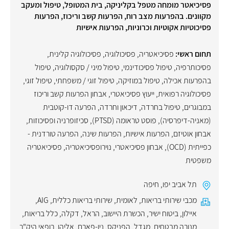
פסיכיאטר מומחה מטפל בקליניקה, בית המטופל, טיפול ומעקב
מקוונים. בהפרעות מצב רוח, הפרעות קשב וריכוז, הפרעות
פסיכוטיות אקוטיות וכרוניות, הפרעות אישיות
תחום ראשי:
פסיכיאטריה
,
פסיכולוגיה
,
פסיכולוגיה קלינית
,
פסיכותרפיה
,
טיפול פסיכודינמי
,
טיפול מיני / סקסולוגיה
,
טיפול
בהפרעות אכילה
,
טיפול במוזיקה
,
טיפול זוגי / משפחתי
,
טיפול זוגי
,
פסיכולוגיה רפואית
,
ייעוץ פסיכיאטרי
,
אבחון הפרעות קשב וריכוז
במבוגרים
,
טיפול בחרדה
,
דיכאון וחרדה
,
הפרעה דו-קוטבית
(מאניה-דיפרסיה)
,
פוסט טראומה (PTSD)
,
סכיזופרניה ופסיכוזות
,
אבחון אוטיזם
,
הפרעות אישיות
,
הפרעות שינה
,
הפרעה טורדנית -
כפייתית (OCD)
,
אבחון פסיכיאטרי
,
נוירופסיכיאטריה
,
פסיכיאטריה
משפטית
תל אביב יפו
,
חיפה
מכבי שירותי בריאות
,
לאומית
,
שירותי בריאות כללית
,
AIG
,
איילון
,
ביטוח ישיר
,
הכשרת היישוב
,
הראל
,
דקלה
,
כלל בריאות
,
מנורה מבטחים
,
מגדל
,
הפניקס
,
ניו-פארם
,
אליהו
,
רופאי היק"ר