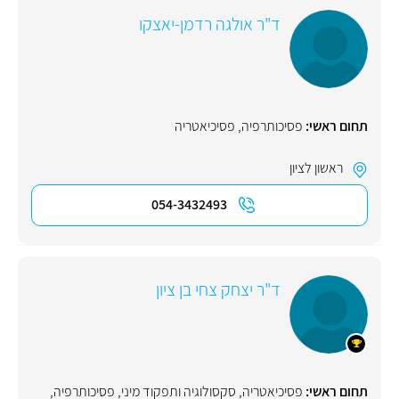
ד"ר אולגה רדמן-יאצקו
תחום ראשי:
פסיכותרפיה
,
פסיכיאטריה
ראשון לציון
054-3432493
ד"ר יצחק צחי בן ציון
תחום ראשי:
פסיכיאטריה
,
סקסולוגיה ותפקוד מיני
,
פסיכותרפיה
,