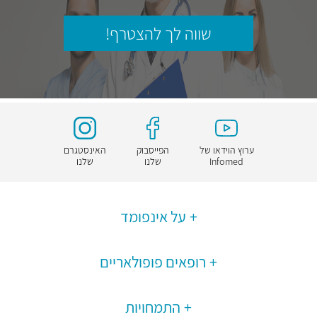
שווה לך להצטרף!
ערוץ הוידאו של
הפייסבוק
האינסטגרם
Infomed
שלנו
שלנו
על אינפומד
רופאים פופולאריים
התמחויות