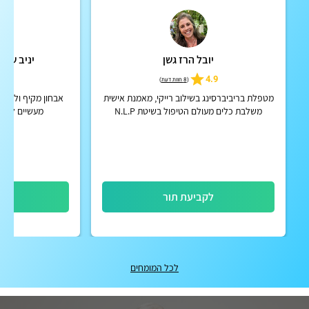
יובל הרז גשן
יניב שגיא
5
4.9
(
8 חוות דעת
)
מטפלת בריביברסינג בשילוב רייקי, מאמנת אישית
אבחון מקיף וליווי 
משלבת כלים מעולם הטיפול בשיטת N.L.P
מעשיים לעבוד
ופסיכולוגיה חיובית
לקביעת תור
לק
לכל המומחים