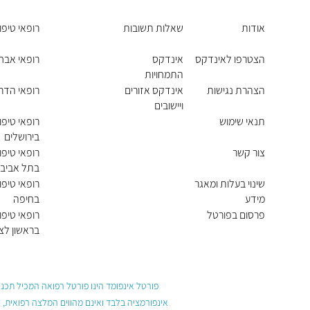
אודות
שאלות תשובות
רופאי טיפו
הצטרפו לאינדקס
אינדקס
רופאי אבחו
התמחויות
ראשיות
הצהרת נגישות
אינדקס אזורים
רופאי הדר
ויישובים
תנאי שימוש
רופאי טיפו
בירושלים
צור קשר
רופאי טיפו
בתל אביב י
שינוי בעלות ומאגר
רופאי טיפו
מידע
בחיפה
פרסום בפורטל
רופאי טיפו
בראשון לציו
פורטל אינפומד הינו פורטל רפואה המכיל תכנים
אינפורמציה בלבד ואינם מהווים המלצה רפואית, 