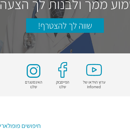
וע ממך ולבנות לך הצעה
שווה לך להצטרף!
ערוץ הוידאו של
הפייסבוק
האינסטגרם
Infomed
שלנו
שלנו
חיפושים פופולארי