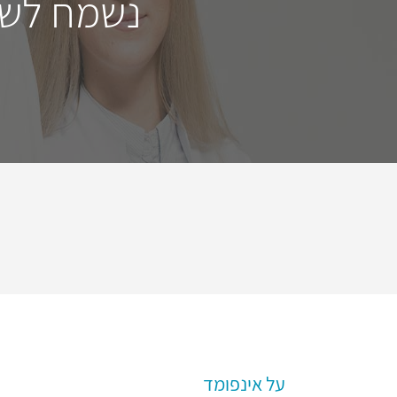
נשמח לשמ
על אינפומד