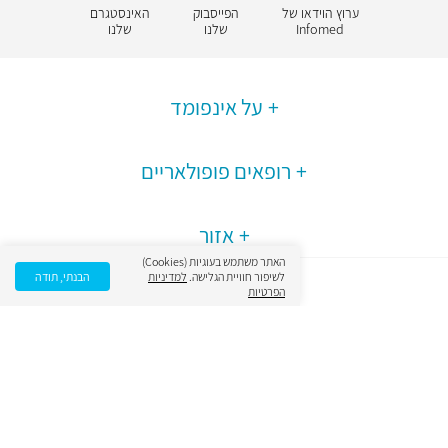
ערוץ הוידאו של
הפייסבוק
האינסטגרם
Infomed
שלנו
שלנו
על אינפומד
רופאים פופולאריים
אזור
האתר משתמש בעוגיות (Cookies)
לשיפור חוויית הגלישה.
למדיניות
הבנתי, תודה
הפרטיות
עיר
פורטל אינפומד הינו פורטל רפואה המכיל תכנים בתחומי בריאות, מידע על מחלות, בדיקות,
ניתוחים, תרופות ומונחי רפואה. כל המידע, העזרים והתכנים המופיעים בפורטל נועדו
למטרת אינפורמציה בלבד ואינם מהווים המלצה רפואית, חוות דעת או תחליף להתייעצות