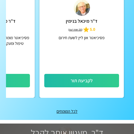
ד"ר מיכאל בנימין
ד"ר מיכא
4.9
5.0
(
20 חוות דעת
)
פסיכיאטר און ליין לשעת חירום
פסיכיאטר מומחה מט
טיפול ומעקב מק
הפרעות קשב וריכוז
וכרוניו
לקביעת תור
לק
לכל המומחים
ד"ר, מעניין אותך לקבל