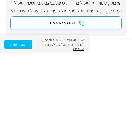
המבוגר
,
טיפול זוגי
,
טיפול בחרדה
,
טיפול במצבי אבל ושכול
,
טיפול
במצבי משבר
,
טיפול בפוסט טראומה
,
טיפול נפשי
,
טיפול פסיכודינמי
052-6253769
האתר משתמש בעוגיות (Cookies)
לשיפור חוויית הגלישה.
למדיניות
הבנתי, תודה
הפרטיות
מיכל טרודרט
תחום ראשי:
פסיכולוגיה קלינית
052-3814456
ורדה ון דר ויקן