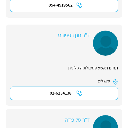
054-4919562
ד"ר חנן רפפורט
תחום ראשי:
פסיכולוגיה קלינית
ירושלים
02-6234138
ד"ר טל פדה