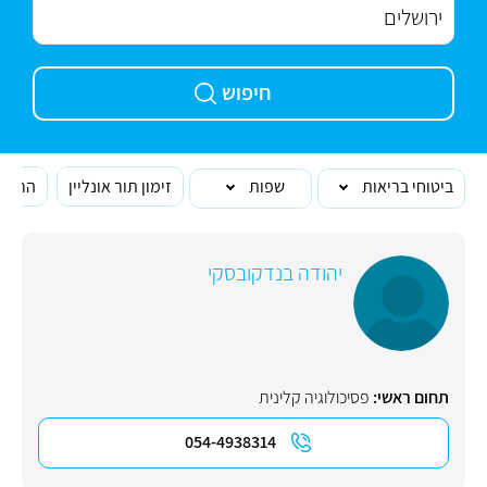
חיפוש
ביטוחי בריאות
שפות
זימון תור אונליין
הרופא
יהודה בנדקובסקי
תחום ראשי:
פסיכולוגיה קלינית
054-4938314