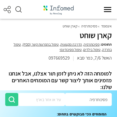
אינפומד
פסיכותרפיה
קארן שוחט
קארן שוחט
תחומים:
פסיכותרפיה
,
הדרכה מקצועית
,
טיפול בהפרעות קשר (PDD)
,
טיפול
בחרדה
,
טיפול בילדים
,
טיפול פסיכודינמי
האשל 7/6, כפר סבא
|
097669529
למומחה הזה לא ניתן לזמן תור אצלנו, אבל אנחנו
מזמינים אותך ליצור קשר עם המומחים האחרים
שלנו:
המומחים הכי מבוקשים בתחום: