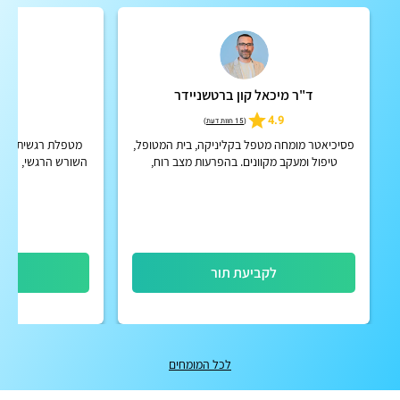
ד"ר מיכאל קון ברטשניידר
ה
5
4.9
(
15 חוות דעת
)
פסיכיאטר מומחה מטפל בקליניקה, בית המטופל,
מטפלת רגשית בחרד
טיפול ומעקב מקוונים. בהפרעות מצב רוח,
השורש הרגשי, פרחי 
הפרעות קשב וריכוז, הפרעות פסיכוטיות אקוטיות
וכרוניות, הפרעות אישי...
לקביעת תור
לק
לכל המומחים