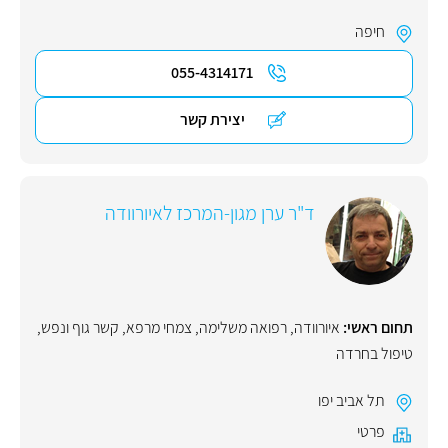
חיפה
055-4314171
יצירת קשר
ד"ר ערן מגון-המרכז לאיורוודה
תחום ראשי:
איורוודה
,
רפואה משלימה
,
צמחי מרפא
,
קשר גוף ונפש
,
טיפול בחרדה
תל אביב יפו
פרטי