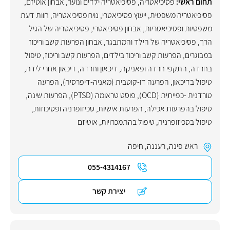
תחום ראשי:
פסיכיאטריה
,
פסיכיאטריה ילדים ונוער
,
אבחון אוטיזם
,
פסיכיאטריה משפטית
,
ייעוץ פסיכיאטרי
,
נוירופסיכיאטריה
,
חוות דעת
משפטיות ופסיכיאטריות
,
אבחון פסיכיאטרי
,
פסיכיאטריה של הגיל
הרך
,
פסיכיאטריה של הילד והמתבגר
,
אבחון הפרעות קשב וריכוז
במבוגרים
,
הפרעות קשב וריכוז בילדים
,
הפרעות קשב וריכוז
,
טיפול
בחרדה
,
התקפי חרדה ופאניקה
,
דיכאון וחרדה
,
דיכאון אחרי לידה
,
טיפול בדיכאון
,
הפרעה דו-קוטבית (מאניה-דיפרסיה)
,
הפרעה
טורדנית -כפייתית (OCD)
,
פוסט טראומה (PTSD)
,
הפרעות שינה
,
טיפול בהפרעות אכילה
,
הפרעות אישיות
,
סכיזופרניה ופסיכוזות
,
טיפול בסכיזופרניה
,
טיפול בהתמכרויות
,
אוטיזם
ראש פינה
,
רעננה
,
חיפה
055-4314167
יצירת קשר