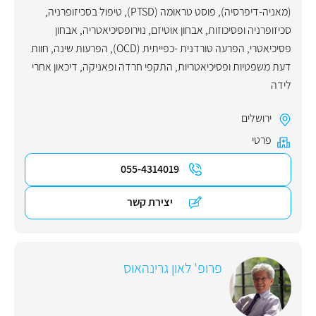
(מאניה-דיפרסיה)
,
פוסט טראומה (PTSD)
,
טיפול בסכיזופרניה
,
סכיזופרניה ופסיכוזות
,
אבחון אוטיזם
,
נוירופסיכיאטריה
,
אבחון
פסיכיאטרי
,
הפרעה טורדנית -כפייתית (OCD)
,
הפרעות שינה
,
חוות
דעת משפטיות ופסיכיאטריות
,
התקפי חרדה ופאניקה
,
דיכאון אחרי
לידה
ירושלים
פרטי
055-4314019
יצירת קשר
פרופ' לאון גרינהאוס