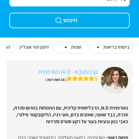
חיפוש
ביטוחי בריאות
שפות
זימון תור אונליין
הרופא
קרן עקיבא - N.D נטורפתית
5
( 16 חוות דעת )
נטורפתית N.D, הרבליסטית קלינית, עם התמחות בטרום סכרת,
סכרת, כבד שומני, שומנים בדם, מעי רגיז, הליקובקטר פילורי,
כאבי בטן ובעיות בעור על רקע סטרס וחרדות
תחום ראשי:
נטורופתיה
,
רפואה משלימה
,
כולסטרול ושומני הדם
,