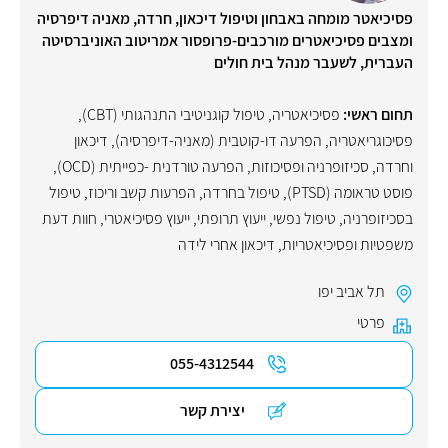
פסיכיאטר מומחה באבחון וטיפול דיכאון, חרדה, מאניה דיפרסיה
ומצבים פסיכיאטרים מורכבים-פרופסור אמריטוב האוניברסיטה
העברית, לשעבר מנהל בית חולים
תחום ראשי:
פסיכיאטריה
,
טיפול קוגניטיבי התנהגותי (CBT)
,
פסיכוגריאטריה
,
הפרעה דו-קוטבית (מאניה-דיפרסיה)
,
דיכאון
וחרדה
,
סכיזופרניה ופסיכוזות
,
הפרעה טורדנית -כפייתית (OCD)
,
פוסט טראומה (PTSD)
,
טיפול בחרדה
,
הפרעות קשב וריכוז
,
טיפול
בסכיזופרניה
,
טיפול נפשי
,
ייעוץ תרופתי
,
ייעוץ פסיכיאטרי
,
חוות דעת
משפטיות ופסיכיאטריות
,
דיכאון אחרי לידה
תל אביב יפו
פרטי
055-4312544
יצירת קשר