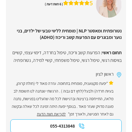
5
( 6 חוות דעת )
נטורופתית ומאסטר NLP | מומחית לליווי טבעי של ילדים, בני
נוער ומבוגרים עם הפרעות קשב וריכוז (ADHD)
תחום ראשי:
הפרעות קשב וריכוז
,
טיפול בחרדה
,
דימוי עצמי
,
קשיים
בוויסות רגשי
,
טיפול רגשי
,
טיפול משפחתי
,
קשיי למידה
,
נטורופתיה
ראשון לציון
"יפעת מקצוענית, מומחית בתחומה. עזרה מאוד לי (חולת קרוהן,
בעיות חרדה) ולבעלי(לחץ דם גבוה ) . הרגשתי שנתנה לנו תשומת לב
מלאה, התייחסה ברצינות וברגישות לכל מה שהעלינו בפגישות, נתנה
מענה מדויק שעזר מאוד . בנוסף יפעת היתה זמינה לכל שאלה ובקשה
גם לאחר הפגישה, ולאורך זמן"
לקריאת חוות הדעת
055-4313848