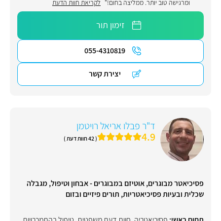
ומרגישה טוב יותר. ממליצה בחום!"
לקריאת חוות הדעת
זימון תור
055-4310819
יצירת קשר
ד"ר פבלו אריאל רויטמן
4.9
( 42 חוות דעת )
פסיכיאטר מבוגרים, אוטיזם במבוגרים - אבחון וטיפול, מגבלה
שכלית ובעיות פסיכיאטריות, תורים פיזיים ובזום
תחום ראשי:
פסיכיאטריה
,
חוות דעת משפטית
,
טיפול בהתמכרויות
,