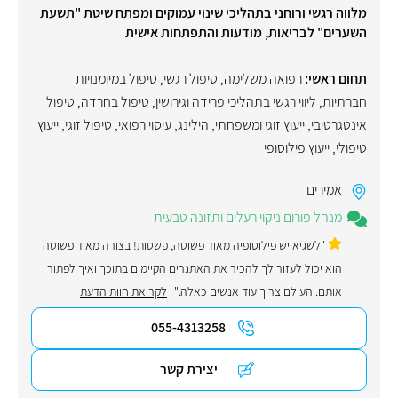
מלווה רגשי ורוחני בתהליכי שינוי עמוקים ומפתח שיטת "תשעת
השערים" לבריאות, מודעות והתפתחות אישית
תחום ראשי:
רפואה משלימה
,
טיפול רגשי
,
טיפול במיומנויות
חברתיות
,
ליווי רגשי בתהליכי פרידה וגירושין
,
טיפול בחרדה
,
טיפול
אינטגרטיבי
,
ייעוץ זוגי ומשפחתי
,
הילינג
,
עיסוי רפואי
,
טיפול זוגי
,
ייעוץ
טיפולי
,
ייעוץ פילוסופי
אמירים
מנהל פורום ניקוי רעלים ותזונה טבעית
"לשגיא יש פילוסופיה מאוד פשוטה, פשטות! בצורה מאוד פשוטה
הוא יכול לעזור לך להכיר את האתגרים הקיימים בתוכך ואיך לפתור
אותם. ‏העולם צריך עוד אנשים כאלה."
לקריאת חוות הדעת
055-4313258
יצירת קשר