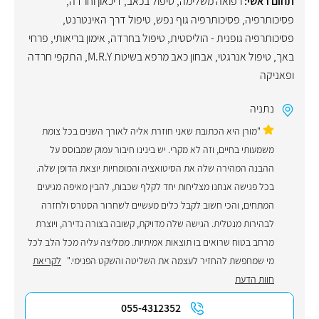
תחום ראשי:
רפואה משלימה
,
טיפול בכאב
,
דיכאון וחרדה
,
פסיכותרפיה
,
פסיכותרפיה גוף נפש
,
טיפול דרך האינטרנט
,
פסיכותרפיה גופנית - הוליסטית
,
טיפול בחרדה
,
אימון בריאותי
,
פרחי
באך
,
טיפול אנרגטי
,
אבחון כאב מרפא בשיטת M.R.Y
,
התקפי חרדה
ופאניקה
נתניה
"מורן היא הכתובת שאני חוזרת אליה לאורך השנים בכל צומת
משמעותי בחיים, וזה לא מקרי. יש בינינו חיבור עמוק שמבוסס על
ההבנה המהירה שלה את הסיטואציה והמומחיות יוצאת הדופן שלה.
בכל פגישה אנחנו מצליחות יחד לקלף שכבות, להבין מאיפה מגיעים
המתחים, והכי חשוב לקבל כלים מעשיים לשחרור הסטרס ולחזרה
לבהירות מנטלית. הגישה שלה מדויקת, קשובה בצורה נדירה, ויוצרת
מרחב בטוח שרואים בו תוצאות אמיתיות. ממליצה עליה מכל הלב לכל
מי שמחפשת להחזיר לעצמה את השליטה והשקט הפנימי."
לקריאת
חוות הדעת
055-4312352