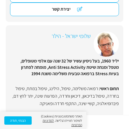
יצירת קשר
שלומי ישראל - הילר
יליד 1960, בעל ניסיון עשיר של 32 שנה עם אלפי מטופלים,
מטפל ומנחה שיטת Anti Stress Activity, מומחה לפתרון
בעיות Stress ברפואה טבעית משלימה משנת 1994
תחום ראשי:
רפואה משלימה
,
טיפול
,
הילינג
,
טיפול במתח
,
טיפול
בחרדה
,
טיפול בדיכאון
,
דיכאון וחרדה
,
הפרעות שינה
,
יתר לחץ דם
,
פיברומיאלגיה
,
קשיי שינה
,
התקפי חרדה ופאניקה
תל אביב יפו
,
חיפה
האתר משתמש בעוגיות (Cookies)
לשיפור חוויית הגלישה.
למדיניות
הבנתי, תודה
הפרטיות
055-4314238