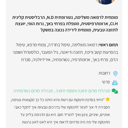
מומחית לרפואה משלימה, נטורופתית N.D, הרבליסטית קלינית
CI.H, ארומתרפיסטית, מטפלת בפרחי באך, נרות הופי, יועצת
לתזונה טבעית, מומחית לירידה נכונה במשקל
תחום ראשי:
רפואה משלימה
,
טיפול בחרדה
,
צמחי מרפא
,
טיפול
בהפרעות קשב וריכוז
,
תזונה ודיאטה
,
גיל המעבר
,
כולסטרול ושומני
הדם
,
פרחי באך
,
ארומתרפיה
,
נטורופתיה
,
אירידיולגיה
,
סכרת
רחובות
פרטי
מנהלת פורום תזונה ותוספי תזונה
,
מנהלת פורום נטורופתיה
"הייתי בסדנת תינוקות עם רעות והיא היתה כל כך מקצועית ונעימה,
הסבירה לי איך לעזור לתינוקת שלי בדרכים טבעיות איך להקל כאבי
אוזניים, שיניים, צינון ואיך להוריד חום. היא גם הדגימה בלייב על
התינוקת שלי וזה היה מדהים לראות איך היא לאט לאט נרגעת