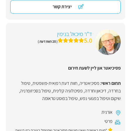
יצירת קשר
ד"ר מיכאל בנימין
5.0
( 20 חוות דעת )
פסיכיאטר און ליין לשעת חירום
תחום ראשי:
פסיכיאטריה
,
חוות דעת רפואית-משפטית
,
טיפול
בחרדה
,
דיכאון וחרדה
,
פסיכולוגיה קלינית
,
טיפול בסכיזופרניה
,
שיקום וטיפול בפגועי נפש
,
טיפול בפוסט טראומה
אורנית
פרטי
"פעם ראשונה שאני פוגשת פסיכאטר שמטפל בצורה כזו רגישה