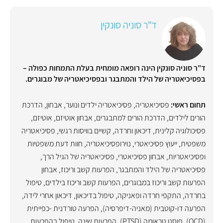
ד"ר סוניה סונקין
ד"ר סוניה סונקין הינה רופאה מומחית בעלת התמחות כפולה –
בפסיכיאטריה של הילד והמתבגר ובפסיכיאטריה של מבוגרים.
תחום ראשי:
פסיכיאטריה
,
פסיכיאטריה ילדים ונוער
,
אבחון
,
הדרכת
הורים לילדים
,
הדרכת הורים למתבגרים
,
אבחון אוטיזם
,
אוטיזם
,
פסיכולוגיה קלינית
,
דיכאון וחרדה
,
קשיים בוויסות רגשי
,
פסיכיאטריה
משפטית
,
ייעוץ פסיכיאטרי
,
נוירופסיכיאטריה
,
חוות דעת משפטיות
ופסיכיאטריות
,
אבחון פסיכיאטרי
,
פסיכיאטריה של הגיל הרך
,
פסיכיאטריה של הילד והמתבגר
,
הפרעות קשב וריכוז
,
אבחון
הפרעות קשב וריכוז במבוגרים
,
הפרעות קשב וריכוז בילדים
,
טיפול
בחרדה
,
התקפי חרדה ופאניקה
,
טיפול בדיכאון
,
דיכאון אחרי לידה
,
הפרעה דו-קוטבית (מאניה-דיפרסיה)
,
הפרעה טורדנית -כפייתית
(OCD)
,
פוסט טראומה (PTSD)
,
הפרעות שינה
,
טיפול בהפרעות