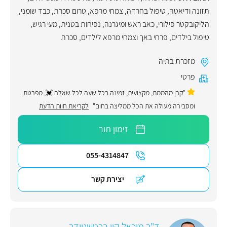
תזונה ודיאטה
,
טיפול בחרדה
,
צמחי מרפא
,
טרום סכרת
,
כבד שומני
,
הליקובקטר פילורי
,
כאב ראש ומיגרנה
,
נפיחות בטנית
,
מעי רגיש
,
טיפול בילדים
,
פרחי באך וצמחי מרפא לילדים
,
סכרת
מזכרת בתיה
פרטי
"קרן מהממת, מקצועית, זמינה בכל שעה לכל שאלה 💓, מפרטת
ומסבירה מעולה את הכל ממליצה בחום"
לקריאת חוות הדעת
זימון תור
055-4314847
יצירת קשר
ד"ר מיכאל קון ברטשניידר