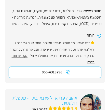
תחום ראשי:
רפואה משלימה
,
צמחי מרפא
,
טיקים
,
תסמונת טורט
,
תסמונת PANS/PANDAS
,
רפואה פונקציונלית
,
הפרעה טורדנית -
כפייתית (OCD)
,
הפרעות קשב וריכוז
,
טיפול בחרדה
,
הפרעות שינה
חירות
"לא חיפשנו עוד מטפל. חיפשנו תשובות. אחרי שנים של בלבול
והמלצות סותרות, סוף סוף הרגשנו שיש סדר. הבנו מה קורה, מה צריך
לבדוק ומה הצעד הבא. מבחינתנו, שם התחיל השינוי."
לקריאת חוות
הדעת
055-4313796
אהובה עדי אדל שרגאי ביטון - מטפלת
הולסטית
4.9
( 22 חוות דעת )