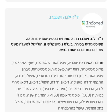
ד"ר ילנה ויטנברג
ד"ר ילנה ויטנברג היא מומחית בפסיכיאטריה ורופאה
פסיכיאטרית בכירה, בעלת ניסיון קליני וניהולי של למעלה משני
עשורים בתחום בריאות הנפש.
תחום ראשי:
פסיכיאטריה
,
פסיכיאטריה משפטית
,
ייעוץ פסיכיאטרי
,
נוירופסיכיאטריה
,
חוות דעת משפטיות ופסיכיאטריות
,
אבחון
פסיכיאטרי
,
אבחון הפרעות קשב וריכוז במבוגרים
,
טיפול בחרדה
,
התקפי חרדה ופאניקה
,
דיכאון וחרדה
,
טיפול בדיכאון
,
דיכאון אחרי
לידה
,
הפרעה דו-קוטבית (מאניה-דיפרסיה)
,
הפרעה טורדנית -
כפייתית (OCD)
,
פוסט טראומה (PTSD)
,
הפרעות שינה
,
טיפול
בהפרעות אכילה
,
הפרעות אישיות
,
סכיזופרניה ופסיכוזות
,
טיפול
בסכיזופרניה
,
טיפול בהתמכרויות