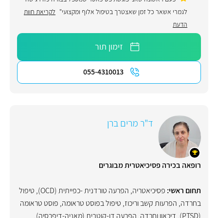
לגמרי אשאר כל זמן שאצטרך בטיפול אלוף ומקצועי"
לקריאת חוות
הדעת
זימון תור
055-4310013
ד"ר מרים ברן
רופאה בכירה פסיכיאטרית מבוגרים
תחום ראשי:
פסיכיאטריה
,
הפרעה טורדנית -כפייתית (OCD)
,
טיפול
בחרדה
,
הפרעות קשב וריכוז
,
טיפול בפוסט טראומה
,
פוסט טראומה
(PTSD)
,
דיכאון וחרדה
,
הפרעה דו-קוטבית (מאניה-דיפרסיה)
,