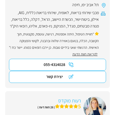
תל אביב יפו
,
חיפה
מכבי שירותי בריאות
,
לאומית
,
שירותי בריאות כללית
,
AIG
,
איילון
,
ביטוח ישיר
,
הכשרת היישוב
,
הראל
,
דקלה
,
כלל בריאות
,
מנורה מבטחים
,
מגדל
,
הפניקס
,
ניו-פארם
,
אליהו
,
רופאי היק"ר
"חוויית הטיפול, היתה אמפטית, רגישה, עוטפת, מקצועית, תוך
הקשבה, הכלה, בנועם באווירה שלווה ובהבנה, לקושי והמצוקה
האישית. הרגשתי שאני בידיים טובות. כן יירבו רופאים כמוהו. יישר כח !"
לקריאת חוות הדעת
055-4314028
יצירת קשר
רעות מוקדס
5
( 26 חוות דעת )