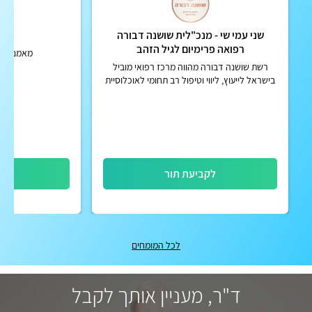
שני עמי שי - מנכ"לית שושנה דבורה
עי
רפואה פרימיום לגיל הזהב
מאמנת הו
רשת שושנה דבורה מהווה מרכז רפואי מוביל
בישראל לייעוץ, ליווי וטיפול רב תחומי לאוכלוסיית
גיל הזהב. המרכז פועל בפריסה ארצית ומספק
מעטפת הוליסטית מל...
לקביעת תור
לק
לכל המומחים
ד"ר, מעניין אותך לקבל