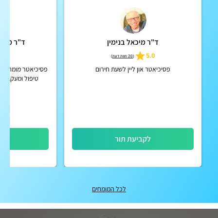
ד"ר מיכאל בנימין
ד"ר מיכא
4.9
5.0
(
20 חוות דעת
)
פסיכיאטר און ליין לשעת חירום
פסיכיאטר מומחה מט
טיפול ומעקב מק
הפרעות קשב וריכוז
וכרוניו
לקביעת תור
לק
לכל המומחים