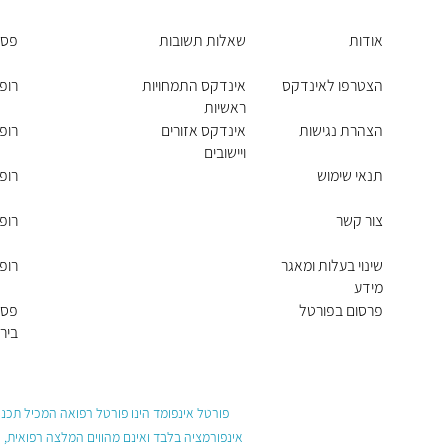
אודות
שאלות תשובות
פסי
הצטרפו לאינדקס
אינדקס התמחויות
רופ
ראשיות
הצהרת נגישות
אינדקס אזורים
רופ
ויישובים
תנאי שימוש
רופא
צור קשר
רופ
שינוי בעלות ומאגר
רופא
מידע
פרסום בפורטל
פסי
ביר
פורטל אינפומד הינו פורטל רפואה המכיל תכנים
אינפורמציה בלבד ואינם מהווים המלצה רפואית, 