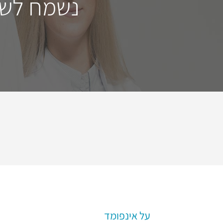
נשמח לשמ
על אינפומד