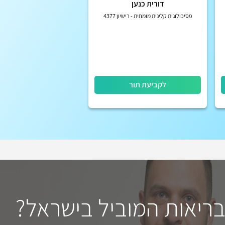
דורית כנען
פסיכולוגית קלינית מומחית - רישיון 4377
לקביעת תור
בריאות המוביל בישראל?