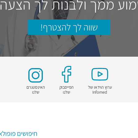
וע ממך ולבנות לך הצעה
שווה לך להצטרף!
ערוץ הוידאו של
הפייסבוק
האינסטגרם
Infomed
שלנו
שלנו
חיפושים פופולא