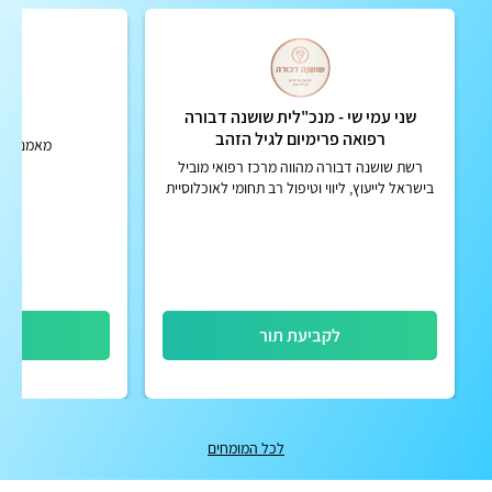
שני עמי שי - מנכ"לית שושנה דבורה
עי
רפואה פרימיום לגיל הזהב
מאמנת הו
רשת שושנה דבורה מהווה מרכז רפואי מוביל
בישראל לייעוץ, ליווי וטיפול רב תחומי לאוכלוסיית
גיל הזהב. המרכז פועל בפריסה ארצית ומספק
מעטפת הוליסטית מל...
לקביעת תור
לק
לכל המומחים