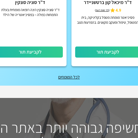
ד"ר מיכאל קון ברטשניידר
ד"ר סוניה סונקין
4.9
ד"ר סוניה סונקין הינה רופאה מומחית בעלת
(
15 חוות דעת
)
התמחות כפולה – בפסיכיאטריה של הילד
פסיכיאטר מומחה מטפל בקליניקה, בית
והמתבגר ובפסיכיאטריה של מבוגרים.
מטופל, טיפול ומעקב מקוונים. בהפרעות מצב
רוח, הפרעות קשב וריכוז, הפרעות פסיכוטיות
אקוטיות וכרוניות, הפרעות אישי...
לקביעת תור
לקביעת תור
לכל המומחים
חשיפה גבוהה יותר באתר ה