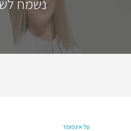
נשמח לשמ
על אינפומד