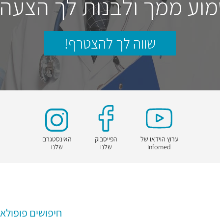
וע ממך ולבנות לך הצעה
שווה לך להצטרף!
ערוץ הוידאו של
הפייסבוק
האינסטגרם
Infomed
שלנו
שלנו
חיפושים פופולאר