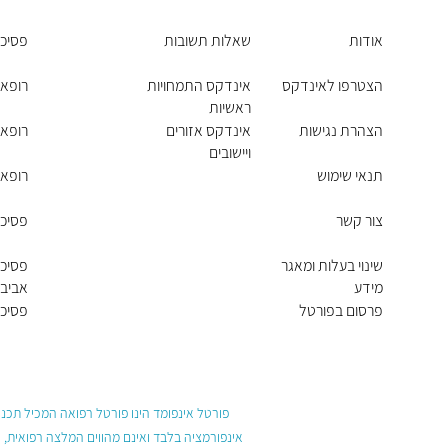
אודות
שאלות תשובות
פסיכו
הצטרפו לאינדקס
אינדקס התמחויות
רופאי
ראשיות
הצהרת נגישות
אינדקס אזורים
רופאי
ויישובים
תנאי שימוש
רופאי
צור קשר
פסיכו
שינוי בעלות ומאגר
פסיכו
מידע
אביב 
פרסום בפורטל
פסיכו
פורטל אינפומד הינו פורטל רפואה המכיל תכנים
אינפורמציה בלבד ואינם מהווים המלצה רפואית, 