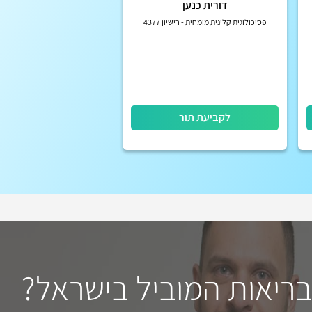
דורית כנען
פסיכולוגית קלינית מומחית - רישיון 4377
לקביעת תור
בריאות המוביל בישראל?