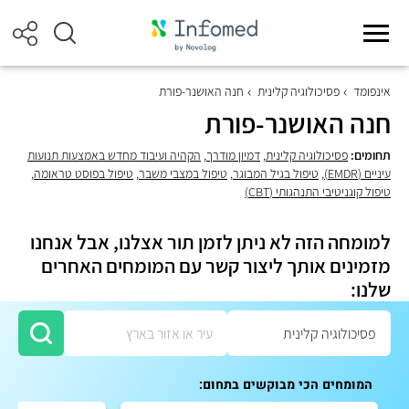
אינפומד
פסיכולוגיה קלינית
חנה האושנר-פורת
חנה האושנר-פורת
תחומים:
פסיכולוגיה קלינית
,
דמיון מודרך
,
הקהיה ועיבוד מחדש באמצעות תנועות
עיניים (EMDR)
,
טיפול בגיל המבוגר
,
טיפול במצבי משבר
,
טיפול בפוסט טראומה
,
טיפול קוגניטיבי התנהגותי (CBT)
למומחה הזה לא ניתן לזמן תור אצלנו, אבל אנחנו
מזמינים אותך ליצור קשר עם המומחים האחרים
שלנו:
המומחים הכי מבוקשים בתחום: