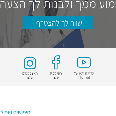
וע ממך ולבנות לך הצעה
שווה לך להצטרף!
ערוץ הוידאו של
הפייסבוק
האינסטגרם
Infomed
שלנו
שלנו
חיפושים פופולא