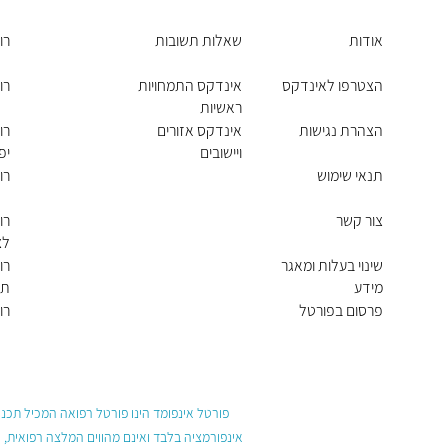
אודות
שאלות תשובות
רו
הצטרפו לאינדקס
אינדקס התמחויות
רו
ראשיות
הצהרת נגישות
אינדקס אזורים
רו
ויישובים
יפ
תנאי שימוש
רו
צור קשר
רו
לצ
שינוי בעלות ומאגר
רו
מידע
תק
פרסום בפורטל
רו
פורטל אינפומד הינו פורטל רפואה המכיל תכנים
אינפורמציה בלבד ואינם מהווים המלצה רפואית, 