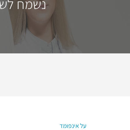
נשמח לשמ
על אינפומד