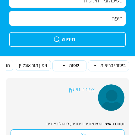
חיפוש
ביטוחי בריאות
שפות
זימון תור אונליין
הרופא
צפורה חייקין
תחום ראשי:
פסיכולוגיה חינוכית
,
טיפול בילדים