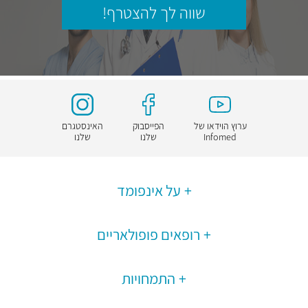
שווה לך להצטרף!
ערוץ הוידאו של
הפייסבוק
האינסטגרם
Infomed
שלנו
שלנו
על אינפומד
רופאים פופולאריים
התמחויות