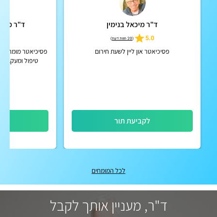
ד"ר מיכאל בנימין
ד"ר מיכא
4.9
5.0
(
20 חוות דעת
)
פסיכיאטר און ליין לשעת חירום
פסיכיאטר מומחה מט
טיפול ומעקב מק
הפרעות קשב וריכוז
וכרוניו
לקביעת תור
לק
לכל המומחים
ד"ר, מעניין אותך לקבל