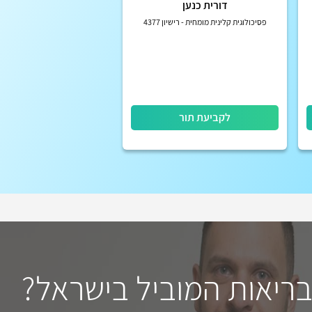
דורית כנען
פסיכולוגית קלינית מומחית - רישיון 4377
לקביעת תור
בריאות המוביל בישראל?