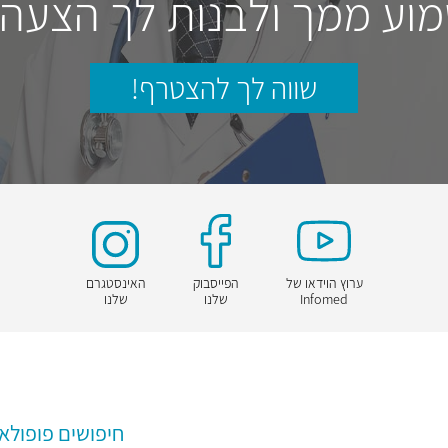
וע ממך ולבנות לך הצעה
שווה לך להצטרף!
ערוץ הוידאו של
הפייסבוק
האינסטגרם
Infomed
שלנו
שלנו
חיפושים פופולאר