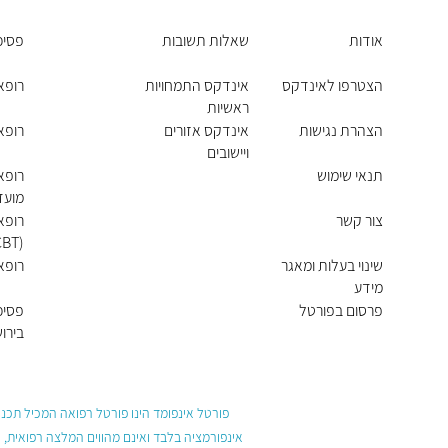
אודות
שאלות תשובות
פסיכו
הצטרפו לאינדקס
אינדקס התמחויות
רופא
ראשיות
הצהרת נגישות
אינדקס אזורים
רופאי
ויישובים
תנאי שימוש
רופא
מועד
צור קשר
רופאי
(CBT)
שינוי בעלות ומאגר
רופאי
מידע
פרסום בפורטל
פסיכו
בירו
פורטל אינפומד הינו פורטל רפואה המכיל תכנים
אינפורמציה בלבד ואינם מהווים המלצה רפואית, 