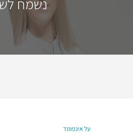
נשמח לשמ
על אינפומד