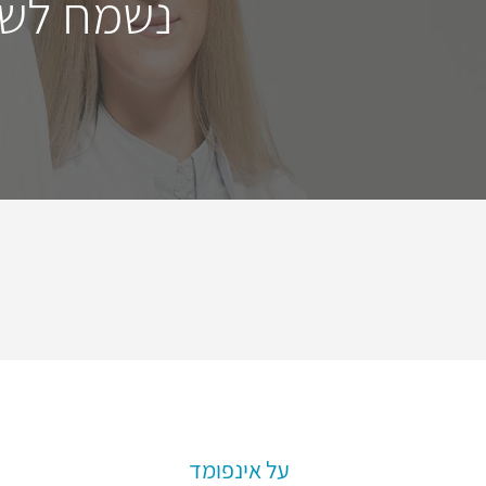
נשמח לשמ
על אינפומד