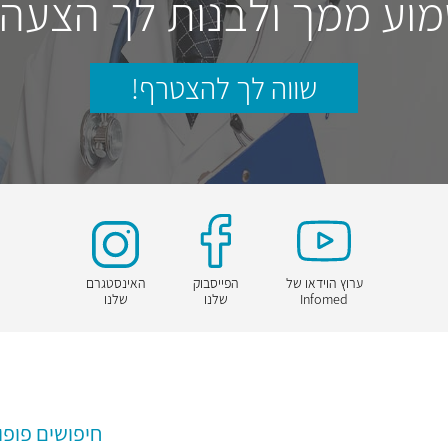
וע ממך ולבנות לך הצעה
שווה לך להצטרף!
ערוץ הוידאו של
הפייסבוק
האינסטגרם
Infomed
שלנו
שלנו
חיפושים פופו