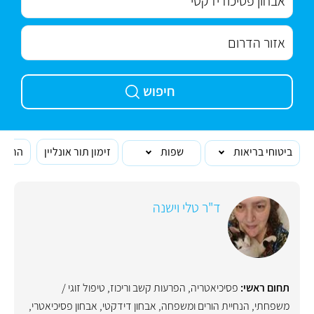
חיפוש
ביטוחי בריאות
שפות
זימון תור אונליין
הרופא
ד"ר טלי וישנה
תחום ראשי:
פסיכיאטריה
,
הפרעות קשב וריכוז
,
טיפול זוגי /
משפחתי
,
הנחיית הורים ומשפחה
,
אבחון דידקטי
,
אבחון פסיכיאטרי
,