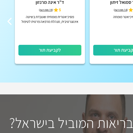
סמואל זיתון
ד"ר אינה מרנזון
קל
5
(
14 חוות דעת
)
(
19 חוות דעת
)
יכיאטר מומחה
פסיכיאטרית מומחית שעובדת בשיטה
אינטגרטיבית, מנהלת מרפאה פרטית לטיפול
הוליסטי לגוף ונפש
פר
ביעת תור
לקביעת תור
בריאות המוביל בישראל?