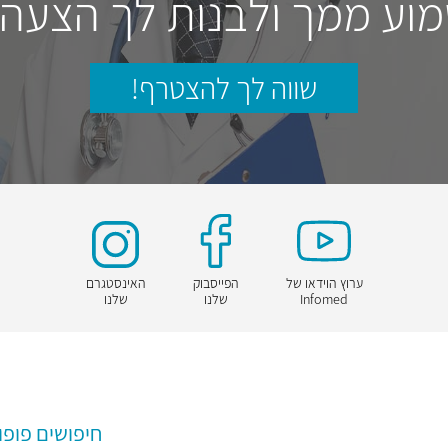
וע ממך ולבנות לך הצעה
שווה לך להצטרף!
ערוץ הוידאו של
הפייסבוק
האינסטגרם
Infomed
שלנו
שלנו
חיפושים פופו