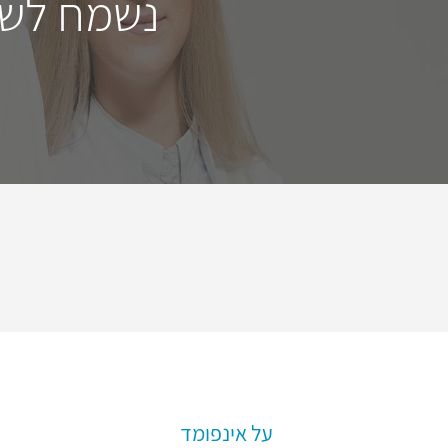
נשמח לשמ
על אינפומד