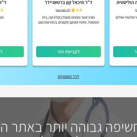
ה הוליסטית
ד"ר מיכאל קון ברטשניידר
ד"ר 
5
4.9
)
(
15 חוות דעת
)
 תודעתי ושילוב
פסיכיאטר מומחה מטפל בקליניקה, בית
פס
המטופל, טיפול ומעקב מקוונים. בהפרעות מצב
רוח, הפרעות קשב וריכוז, הפרעות פסיכוטיות
אקוטיות וכרוניות, הפרעות אישי...
ר
לקביעת תור
לק
לכל המומחים
חשיפה גבוהה יותר באתר ה