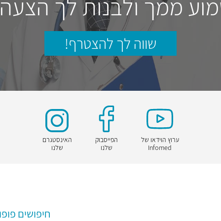
וע ממך ולבנות לך הצעה
שווה לך להצטרף!
ערוץ הוידאו של
הפייסבוק
האינסטגרם
Infomed
שלנו
שלנו
חיפושים פופו