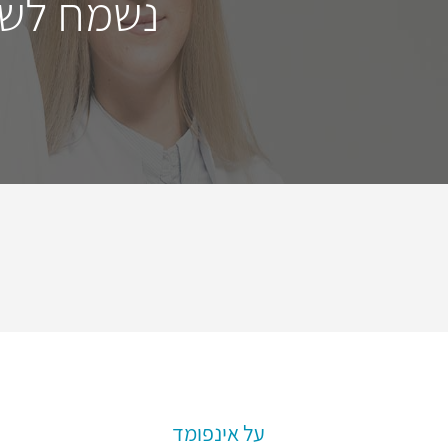
נשמח לשמ
על אינפומד