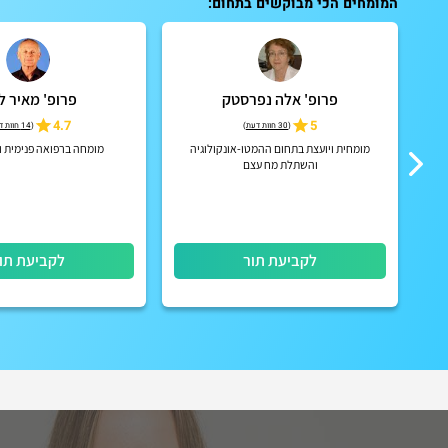
המומחים הכי מבוקשים בתחום:
פרופ' אלה נפרסטק
פרופ' מאיר ל
4.7
5
(
30 חוות דעת
)
(
14 חוות דעת
מומחית ויועצת בתחום ההמטו-אונקולוגיה
מומחה ברפואה פנימית ו
והשתלת מח עצם
לקביעת תור
לקביעת תו