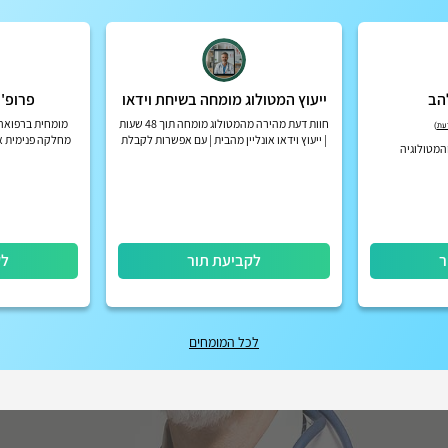
הב
ייעוץ המטולוג מומחה בשיחת וידאו
פרופ' 
חוות דעת מהירה מהמטולוג מומחה תוך 48 שעות
מומחית ברפואה 
)
| ייעוץ וידאו אונליין מהבית | עם אפשרות לקבלת
מחלקה פנימית א’
המטולוגיה
החזר מחברות הביטוח הפרטיות
בכירה במכון להמט
במר
ר
לקביעת תור
לק
לכל המומחים