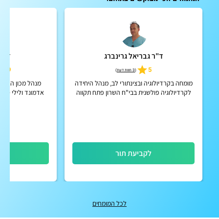
ד"ר גבריאל גרינברג
ד"ר 
4.9
5
(
3 חוות דעת
)
מומחה בקרדיולוגיה ובצינתורי לב, מנהל היחידה
מנהל מכון הלב ל
לקרדיולוגיה פולשנית בבי"ח השרון פתח תקווה
אדמונד ולילי ספר
לקביעת תור
לק
לכל המומחים