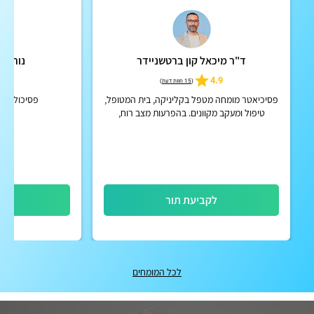
ד"ר מיכאל קון ברטשניידר
נורית 
5.0
4.9
(
15 חוות דעת
)
פסיכיאטר מומחה מטפל בקליניקה, בית המטופל,
פסיכולוגית
טיפול ומעקב מקוונים. בהפרעות מצב רוח,
הפרעות קשב וריכוז, הפרעות פסיכוטיות אקוטיות
וכרוניות, הפרעות אישי...
לקביעת תור
לק
לכל המומחים