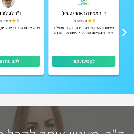
ד"ר אמירה דאהר (Ph.D)
ד"ר לב לפיד
5
5
(
32 חוות דעת
)
(
7 חוות דעת
וד
פיזיותרפיסטית, מרצה בכירה וחוקרת, מטפלת
מנהל שירות אורתופדית ילדים, 
ומומחית בשיקום אורתופדי ובעיות עמוד שדרה
(צוואר וגב), סחרחורות ושיווי משקל, כאבי ראש,
טינטון ובעיות מפרק ...
לקביעת תור
לקביעת תו