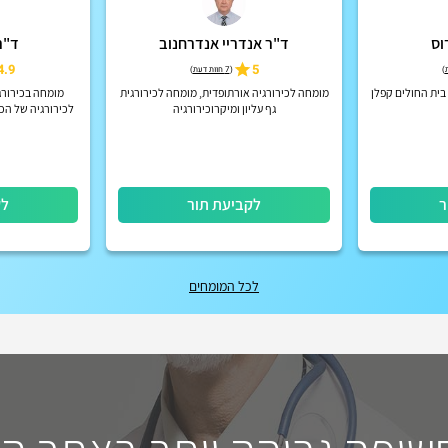
וס
ד"ר אנדריי אנדרחנוב
ד"ר
4.9
5
)
(
7 חוות דעת
)
בית החולים קפלן
מומחה לכירורגיה אורתופדית, מומחה לכירורגית
מומחה בכירורג
גף עליון ומיקרוכירורגיה
לכירורגיה של הכתף , ב
ר
לקביעת תור
לק
לכל המומחים