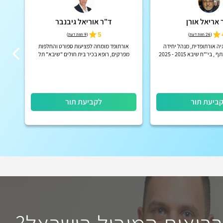
 אריאל אורן
ד"ר אוריאל גיבנבר
5
(
26 חוות דעת
)
(
9 חוות דעת
)
יה אורתופדית, מנהל יחידה
אורתופד מומחה לפציעות ספורט והחלפות
מומ
י'"ח שיבא 2015 - 2025
מפרקים, רופא בכיר בית חולים "שיבא" תל
ברך ו
השומר
ביעת תור
לקביעת תור