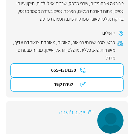
כירורגיה אורתופדית
,
שברי מרפק
,
שברים אצל ילדים
,
תיקון עיוותי
גפיים
,
ניתוח הארכת רגליים
,
הארכת גפיים בעזרת מסמר מגנטי
,
בדיקת אולטרסאונד מפרקי ירכיים
,
תסמונת פרטס
ירושלים
פרטי
,
מכבי שירותי בריאות
,
לאומית
,
מאוחדת
,
מאוחדת עדיף
,
מאוחדת שיא
,
כללית מושלם
,
הראל
,
איילון
,
מנורה מבטחים
,
מגדל
055-4314130
יצירת קשר
ד"ר יעקב ג'ועבה