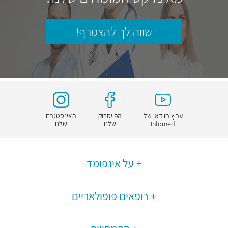
שווה לך להצטרף!
ערוץ הוידאו של
הפייסבוק
האינסטגרם
Infomed
שלנו
שלנו
על אינפומד
רופאים פופולאריים