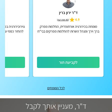
ד"ר ירון ברין
ד"ר
4.9
4.9
(
40 חוות דעת
)
מומחה בכירורגיה אורתופדית, החלפות מפרק
נוירוכירורגיה בכיר
ברך וירך ומנהל השרות להחלפות מפרקים בבי"ח
להחזר כספי על ייע
מאיר, כפר-סבא.
לקביעת תור
לק
לכל המומחים
ד"ר, מעניין אותך לקבל