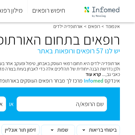
חיפוש רופאים
מילון רפוא
סוף
אינפומד
>
רופאים
>
אורתופדיה ילדים
התפריט
הראשי.
רופאים בתחום האורתופ
יש לנו 57 רופאים ורופאות באתר
אורתופדיה ילדים היא תחום רפואי העוסק באבחון, טיפול ומעקב אחר בע
ולכן נדרשת הבנה ייחודית של תהליכים אלה כדי לאבחן בעיות בצורה מדוי
כאבי גב
,...
קרא עוד
אינדקס
med
Info
מרכז לך מבחר רופאים העוסקים באורתופדי
או
ביטוחי בריאות
שפות
זימון תור אונליין