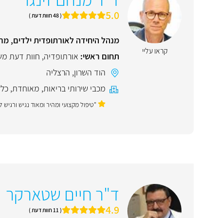
5.0
( 48 חוות דעת )
מנהל היחידה לאורתופדית ילדים, מרכז
קראו עליי
תחום ראשי:
אורתופדיה
,
חוות דעת מ
הוד השרון
,
הרצליה
מכבי שירותי בריאות
,
מאוחדת
,
כלל
"טיפול מקצועי ומהיר ומאוד נגיש ורגיש ל
ד"ר חיים שטארקר
4.9
( 11 חוות דעת )