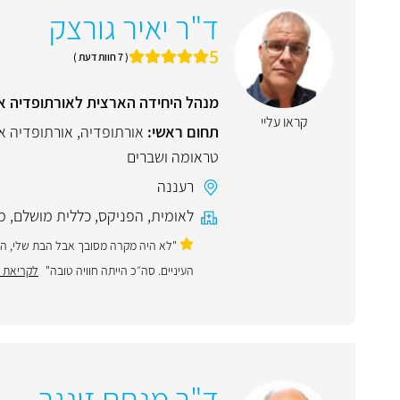
ד"ר יאיר גורצק
5
( 7 חוות דעת )
מנהל היחידה הארצית לאורתופדיה אונ
קראו עליי
תחום ראשי:
אורתופדיה
,
אורתופדיה או
טראומה ושברים
רעננה
לאומית
,
הפניקס
,
כללית מושלם
,
מ
"לא היה מקרה מסובך אבל הבת שלי, הגי
העיניים. סה״כ הייתה חוויה טובה"
לקריאת ח
ד"ר מנחם זינגר