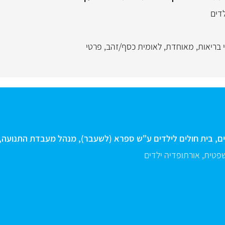
דים
 בריאות
,
מאוחדת
,
לאומית כסף/זהב
,
פרטי
דים, בית חולים לילדים ע"ש ספרא (לשעבר), מנהל מעבדת התנועה,
שפטית
,
אורתופדיה ילדים