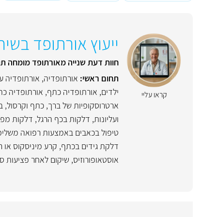
ייעוץ אורתופד בשיח
חוות דעת שנייה מאורתופד מומחה תו
תחום ראשי:
אורתופדיה
,
אורתופדיה ע
ילדים
,
אורתופדיה כתף
,
אורתופדיה כת
קראו עליי
ארטרוסקופיות של ברך, כתף וקרסול
,
ב
ועליונות
,
דלקות בכף הרגל
,
דלקות מפר
טיפול בכאבים באמצעות רפואה משלימה 
דלקת גידים בכתף
,
קרע מיניסקוס או ר
אוסטאופורוזיס
,
שיקום לאחר פציעות ס