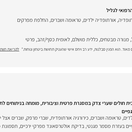
רפואי לגליל
ופדיה
,
אורתופדיה ילדים
,
טראומה ושברים
,
החלפת מפרקים
,
מנורה מבטחים
,
כללית מושלם
,
לאומית כסף/זהב
,
פרטי
מאוד. הוא הפגין סבלנות, ידע רב ויחס אישי שהעניק תחושת ביטחון ונוחות."
לקריאת חוות
ית חולים שערי צדק במסגרת פרטית וציבורית, מומחה בניתוחים לתי
גפיים
דים
,
טראומה ושברים
,
כירורגיה אורתופדית
,
שברי מרפק
,
שברים אצל י
ים בעזרת מסמר מגנטי
,
בדיקת אולטרסאונד מפרקי ירכיים
,
תסמונת 