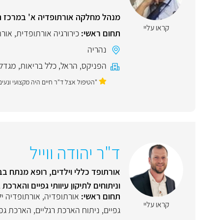
מנהל מחלקה אורתופדיה א' במרכז ה
קראו עליי
תחום ראשי:
כירורגיה אורתופדית
,
אורת
נהריה
הפניקס
,
הראל
,
כלל בריאות
,
מגדל
"הטיפול אצל ד"ר חיים היה מקצועי ונעים 
ד"ר יהודה ווייל
אורתופד כללי וילדים, רופא מנתח בב
וניתוחים לתיקון עיוותי גפיים והארכת 
תחום ראשי:
אורתופדיה
,
אורתופדיה יל
קראו עליי
גפיים
,
ניתוח הארכת רגליים
,
הארכת גפי