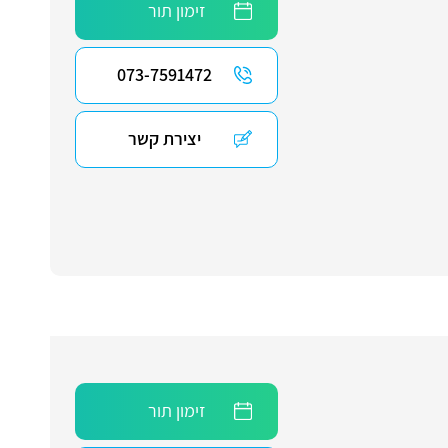
זימון תור
073-7591472
יצירת קשר
זימון תור