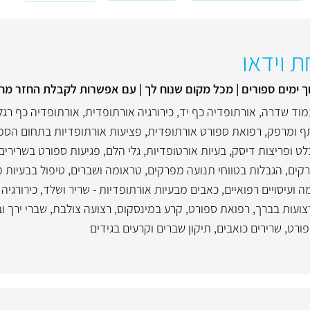
ת וידאו
ך ימים ספורים | מכל מקום שנוח לך | עם אפשרות לקבלת החזר מח
מוד שדרה
,
אורתופדיה כף יד
,
כירורגיה אורתופדית
,
אורתופדיה כף רגל
ף ומרפק
,
רפואת ספורט אורתופדית
,
פציעות אורתופדיות בתחום הספ
לט ופריצות דיסק
,
בעיות אורטופדיות
,
גלי הלם
,
פגיעות ספורט בשרירים 
קים
,
הגבלות בטווחי תנועה מפרקים
,
טראומה ושברים
,
טיפול בבעיות פי
ועיסויים רפואיים
,
כאבים מבעיות אורתופדיות - שריר ושלד
,
כירורגיה
צועות בברך
,
רפואת ספורט
,
קרע במינסקוס, רצועה צולבת
,
שברי ירך ו
פורט
,
שרירים כואבים
,
תיקון שברים וקרעים בגידים