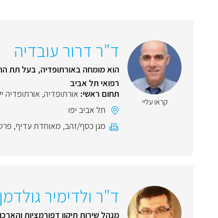
ד"ר דרור עובדיה
הוא מומחה באורתופדיה, בעל תת התמ
רפואי תל אביב
תחום ראשי:
אורתופדיה
,
אורתופדיה יל
קראו עליי
תל אביב יפו
מגן כסף/זהב
,
מאוחדת עדיף
,
פרט
ד"ר ולדימיר גולדמן
מנהל שירות תיקון דפורמציות והארכ