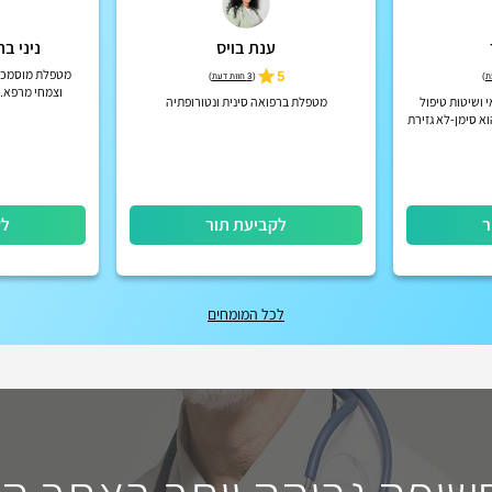
ענת בויס
ניני ב
5
מטפלת מוסמכת ב
)
(
3 חוות דעת
)
וצמחי מרפא. 
 ושיטות טיפול
מטפלת ברפואה סינית ונטורופתיה
ארומתרפיסטית
א סימן-לא גזירת
מד
ר
לקביעת תור
לק
לכל המומחים