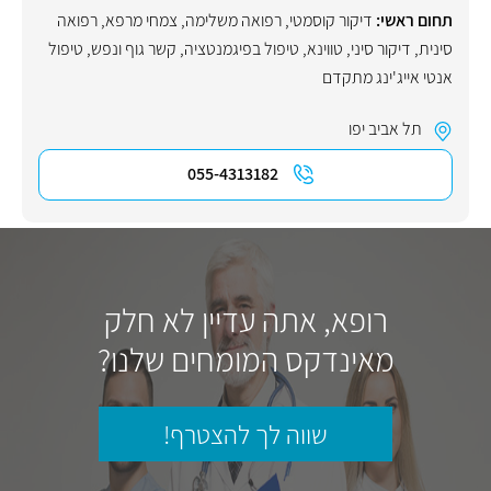
תחום ראשי:
דיקור קוסמטי
,
רפואה משלימה
,
צמחי מרפא
,
רפואה
סינית
,
דיקור סיני
,
טווינא
,
טיפול בפיגמנטציה
,
קשר גוף ונפש
,
טיפול
אנטי אייג'ינג מתקדם
תל אביב יפו
055-4313182
רופא, אתה עדיין לא חלק
מאינדקס המומחים שלנו?
שווה לך להצטרף!