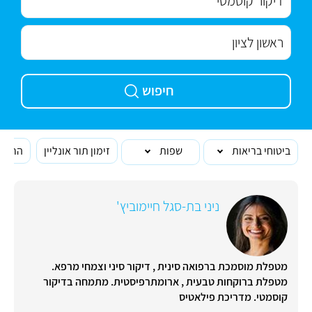
חיפוש
ביטוחי בריאות
שפות
זימון תור אונליין
הרופא
ניני בת-סגל חיימוביץ'
מטפלת מוסמכת ברפואה סינית , דיקור סיני וצמחי מרפא.
מטפלת ברוקחות טבעית , ארומתרפיסטית. מתמחה בדיקור
קוסמטי. מדריכת פילאטיס