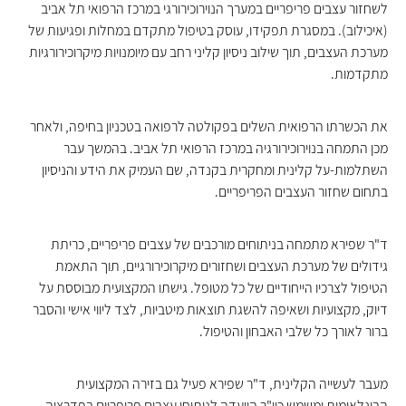
לשחזור עצבים פריפריים במערך הנוירוכירורגי במרכז הרפואי תל אביב
(איכילוב). במסגרת תפקידו, עוסק בטיפול מתקדם במחלות ופגיעות של
מערכת העצבים, תוך שילוב ניסיון קליני רחב עם מיומנויות מיקרוכירורגיות
מתקדמות.
את הכשרתו הרפואית השלים בפקולטה לרפואה בטכניון בחיפה, ולאחר
מכן התמחה בנוירוכירורגיה במרכז הרפואי תל אביב. בהמשך עבר
השתלמות-על קלינית ומחקרית בקנדה, שם העמיק את הידע והניסיון
בתחום שחזור העצבים הפריפריים.
ד"ר שפירא מתמחה בניתוחים מורכבים של עצבים פריפריים, כריתת
גידולים של מערכת העצבים ושחזורים מיקרוכירורגיים, תוך התאמת
הטיפול לצרכיו הייחודיים של כל מטופל. גישתו המקצועית מבוססת על
דיוק, מקצועיות ושאיפה להשגת תוצאות מיטביות, לצד ליווי אישי והסבר
ברור לאורך כל שלבי האבחון והטיפול.
מעבר לעשייה הקלינית, ד"ר שפירא פעיל גם בזירה המקצועית
הבינלאומית ומשמש כיו"ר הוועדה לניתוחי עצבים פריפריים בפדרציה