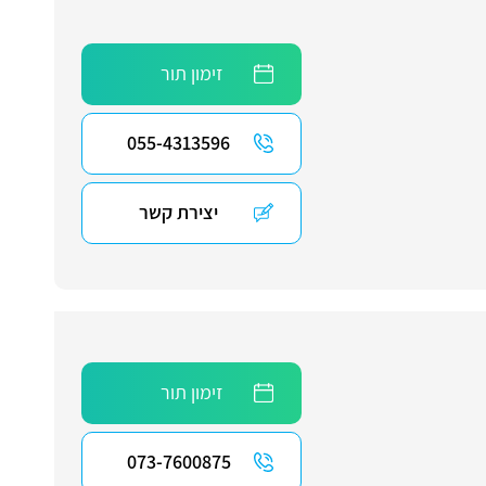
זימון תור
055-4313596
יצירת קשר
זימון תור
073-7600875