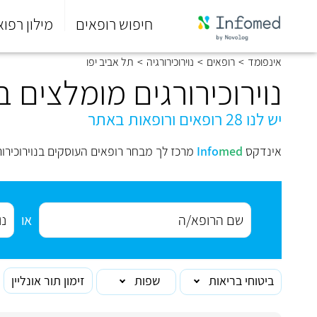
חיפוש רופאים
מילון רפוא
סוף
אינפומד
>
רופאים
>
נוירוכירורגיה
>
תל אביב יפו
התפריט
הראשי.
נוירוכירורגים מומלצים ב
יש לנו 28 רופאים ורופאות באתר
אינדקס
med
Info
מרכז לך מבחר רופאים העוסקים בנוירוכירור
או
ביטוחי בריאות
שפות
זימון תור אונליין