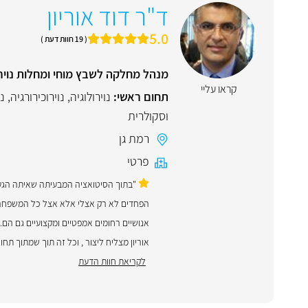
ד"ר דוד אוריון
5.0
( 19 חוות דעת )
מנהל מחלקה לשבץ מוחי ומחלות נויר
קראו עליי
תחום ראשי:
נוירולוגיה
,
נוירוכירורגיה
,
נו
וסקולרית
רמת גן
פרטי
"בתוך הסיטואציה המבעיתה שאיתה הגעתי 
הפחדים לא רק אצלי אלא אצל כל המשפחה ש
אנושיים רחומים אמפטיים ומקצועיים גם הם.
אוריון מצליח ליצור , וכל זה תוך שמתוך תח
לקריאת חוות הדעת