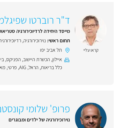
ד"ר רוברטו שפיגלמן
מייסד היחידה לרדיוכירורגיה סטריאוט
תחום ראשי:
נוירוכירורגיה
,
רדיוכירורגיה
תל אביב יפו
קראו עליי
איילון
,
הכשרת היישוב
,
הפניקס
,
ביט
כלל בריאות
,
הראל
,
AIG
,
פרטי
,
מאו
פרופ' שלומי קונסטנט
נוירוכירורגיה של ילדים ומבוגרים