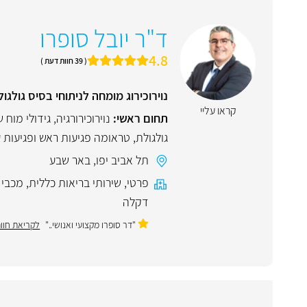
ד"ר יובל סופרו
4.8
( 39 חוות דעת )
נוירוכירוג מומחה לניתוחי בסיס גולגו
קראו עליי
תחום ראשי:
נוירוכירורגיה
,
גידולי מוח 
גולגולת
,
טראומה פגיעות ראש ופגיעות
תל אביב יפו
,
באר שבע
פרטי
,
שירותי בריאות כללית
,
מכבי 
דקלה
"דר סופרו מקצועי ואנושי.."
לקריאת חוו