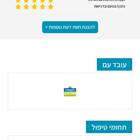
נהג/ה בנועם וברגישות
להצגת חוות דעת נוספות +
עובד עם
תחומי טיפול