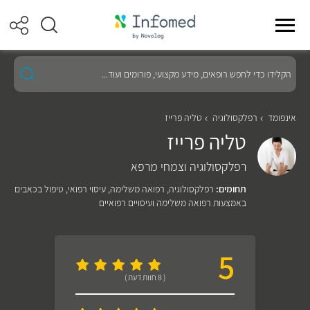
הקלידו
כדי
לחפש
רופאים,
מידע
אינפומד
רפלקסולוגיה
טליה פרייז
מקצועי,
טליה פרייז
פורומים
ועוד...
רפלקסולוגיה וצמחי מרפא
תחומים:
רפלקסולוגיה
,
רפואה משלימה
,
עיסוי רפואי
,
טיפול בכאבים
באמצעות רפואה משלימה ועיסויים רפואיים
5
( 8 חוות דעת )