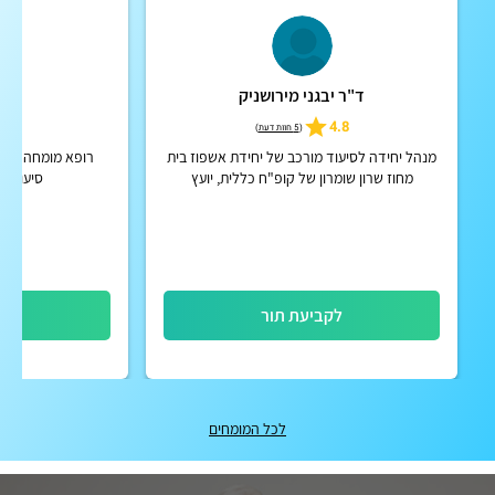
ד"ר יבגני מירושניק
ד"ר
5
4.8
(
5 חוות דעת
)
מנהל יחידה לסיעוד מורכב של יחידת אשפוז בית
רופא מומחה בגר
מחוז שרון שומרון של קופ"ח כללית, יועץ
סיעודית
גריאטריה בכיר, שרותי בריאות כללית מחוז שרון
שומרון
לקביעת תור
לק
לכל המומחים