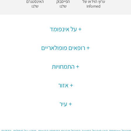
ערוץ הוידאו של
הפייסבוק
האינסטגרם
Infomed
שלנו
שלנו
על אינפומד
רופאים פופולאריים
התמחויות
אזור
עיר
פורטל אינפומד הינו פורטל רפואה המכיל תכנים בתחומי בריאות, מידע על מחלות, בדיקות,