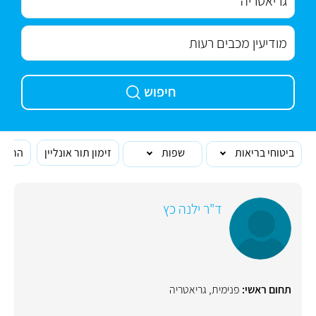
חיפוש
ביטוחי בריאות
שפות
זימון תור אונליין
הרופא
ד"ר ילנה כץ
תחום ראשי:
פנימית
,
גריאטריה