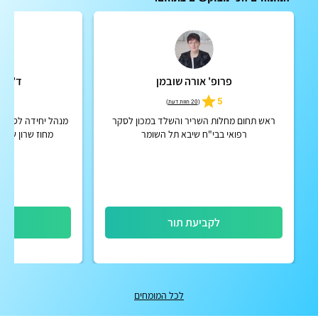
פרופ' אורה שובמן
ד"ר י
4.8
5
(
20 חוות דעת
)
ראש תחום מחלות השריר והשלד במכון לסקר
מנהל יחידה לסיעוד
רפואי בבי"ח שיבא תל השומר
מחוז שרון שומר
גריאטריה בכיר, שר
לקביעת תור
לק
לכל המומחים