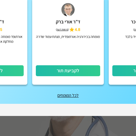
כר
ד"ר אורי ברק
ד"ר
5
4.8
)
(
6 חוות דעת
)
יד בלבד
מומחה בכירורגיה אורתופדית, מנתח עמוד שדרה
אורתופד מומחה ל
מחלקת אור
ר
לקביעת תור
לק
לכל המומחים