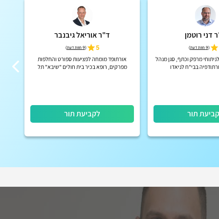
 דני רוטמן
ד"ר אוריאל גיבנבר
5
(
9 חוות דעת
)
(
9 חוות דעת
)
ניתוחי מרפק וכתף, סגן מנהל
אורתופד מומחה לפציעות ספורט והחלפות
פיזי
תודפיה בבי"ח לניאדו
מפרקים, רופא בכיר בית חולים "שיבא" תל
ומומ
השומר
(צווא
ביעת תור
לקביעת תור