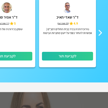
ד"ר שאדי חאיכ
ד"ר אמיר סו
5
4.9
(
23 חוות דעת
)
(
11 חוות דעת
גית
נוירוכירורגיה בכיר בבית החולים רמב"ם |
עוסק בכירורגיה של ה
אפשרות להחזר כספי על ייעוץ מחברות הביטוח
הפרטיות
לקביעת תור
לקביעת תו