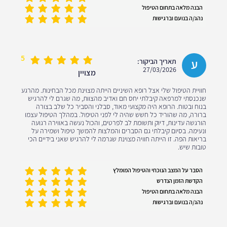
הבנה מלאה בתחום הטיפול
נהג/ה בנועם וברגישות
5
ע
תאריך הביקור:
27/03/2026
מצויין
חוויית הטיפול שלי אצל רופא השיניים הייתה מצוינת מכל הבחינות. מהרגע
שנכנסתי למרפאה קיבלתי יחס חם ואדיב מהצוות, מה שגרם לי להרגיש
בנוח ובטוח. הרופא היה מקצועי מאוד, סבלני והסביר כל שלב בצורה
ברורה, מה שהוריד כל חשש שהיה לי לפני הטיפול. במהלך הטיפול עצמו
הורגשה עדינות, דיוק ותשומת לב לפרטים, והכול נעשה באווירה רגועה
ונעימה. בסיום קיבלתי גם הסברים והמלצות להמשך טיפול ושמירה על
בריאות הפה. זו הייתה חוויה מצוינת שגרמה לי להרגיש שאני בידיים הכי
טובות שיש.
הסבר על המצב הנוכחי והטיפול המומלץ
הקדשת הזמן הנדרש
הבנה מלאה בתחום הטיפול
נהג/ה בנועם וברגישות