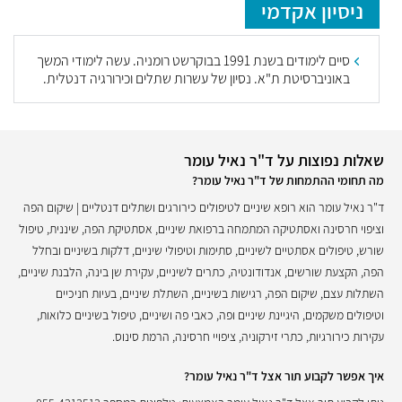
ניסיון אקדמי
סיים לימודים בשנת 1991 בבוקרשט רומניה. עשה לימודי המשך
באוניברסיטת ת"א. נסיון של עשרות שתלים וכירורגיה דנטלית.
שאלות נפוצות על ד"ר נאיל עומר
מה תחומי ההתמחות של ד"ר נאיל עומר?
ד"ר נאיל עומר הוא רופא שיניים לטיפולים כירורגים ושתלים דנטליים | שיקום הפה
וציפוי חרסינה ואסתטיקה המתמחה ברפואת שיניים, אסתטיקת הפה, שיננית, טיפול
שורש, טיפולים אסתטיים לשיניים, סתימות וטיפולי שיניים, דלקות בשיניים ובחלל
הפה, הקצעת שורשים, אנדודונטיה, כתרים לשיניים, עקירת שן בינה, הלבנת שיניים,
השתלות עצם, שיקום הפה, רגישות בשיניים, השתלת שיניים, בעיות חניכיים
וטיפולים משקמים, היגיינת שיניים ופה, כאבי פה ושיניים, טיפול בשיניים כלואות,
עקירות כירורגיות, כתרי זירקוניה, ציפויי חרסינה, הרמת סינוס.
איך אפשר לקבוע תור אצל ד"ר נאיל עומר?