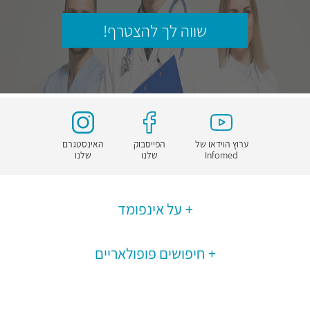
שווה לך להצטרף!
ערוץ הוידאו של
הפייסבוק
האינסטגרם
Infomed
שלנו
שלנו
על אינפומד
חיפושים פופולאריים