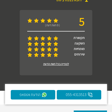
5
( 9 חוות דעת )
תקשורת
השקעה
מומחיות
שירותים
לצפייה בכל חוות הדעת
055-4313513
הודעת ווטסאפ