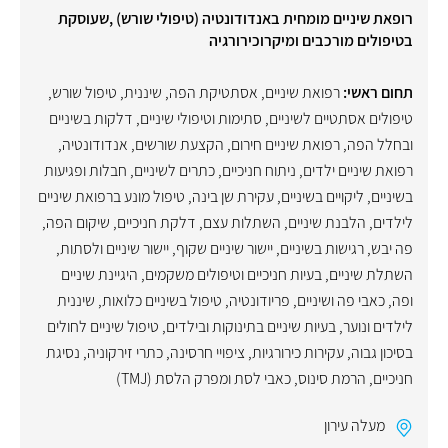
רופאת שיניים מומחית באנדודונטיה (טיפולי שורש) ,שעוסקת
בטיפולים מורכבים ומיקרוכירורגיה
תחום ראשי:
רפואת שיניים
,
אסתטיקת הפה
,
שיננית
,
טיפול שורש
,
טיפולים אסתטיים לשיניים
,
סתימות וטיפולי שיניים
,
דלקות בשיניים
ובחלל הפה
,
רפואת שיניים חירום
,
הקצעת שורשים
,
אנדודונטיה
,
רפואת שיניים ילדים
,
ניתוח חניכיים
,
כתרים לשיניים
,
חבלות ופגיעות
בשיניים
,
ליקויים בשיניים
,
עקירת שן בינה
,
טיפול מונע ברפואת שיניים
לילדים
,
הלבנת שיניים
,
השתלות עצם
,
דלקת חניכיים
,
שיקום הפה
,
פה יבש
,
רגישות בשיניים
,
יישור שיניים שקוף
,
יישור שיניים ולסתות
,
השתלת שיניים
,
בעיות חניכיים וטיפולים משקמים
,
היגיינת שיניים
ופה
,
כאבי פה ושיניים
,
פריודונטיה
,
טיפול בשיניים כלואות
,
שיננית
לילדים ונוער
,
בעיות שיניים בתינוקות ובילדים
,
טיפול שיניים לחולים
בסיכון גבוה
,
עקירות כירורגיות
,
ציפויי חרסינה
,
כתרי זירקוניה
,
נסיגת
חניכיים
,
הרמת סינוס
,
כאבי לסת ומפרק הלסת (TMJ)
מעלה עירון