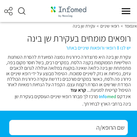
אינפומד
>
רופאי שיניים
>
עקירת שן בינה
רופאים מומחים בעקירת שן בינה
יש לנו 8 רופאי ורופאות שיניים באתר
עקירת שן בינה היא פרוצדורה כירורגית נפוצה המיועדת להסרת הטוחנות
השלישיות הממוקמות בקצה הלסת. במקרים רבים, בשל חוסר מקום בפה,
מתפתחת שן בינה כלואה שאינה בוקעת במלואה ועלולה לגרום לכאבים
עזים, נפיחות או נזק לשיניים סמוכות. הטיפול מבוצע על ידי רופא שיניים או
כירורג פה ולסת, כאשר במקרים מורכבים נדרשת עקירה כירורגית הכוללת
הפרדת שורשים או הסרת רקמת עצם. הקפדה על הנחיות רפואיות לאחר
הטיפול קריטית למניעת...
קרא עוד
אינדקס
med
Info
מרכז לך מבחר רופאי שיניים העוסקים בעקירת שן
בינה ברחבי הארץ לבחירתך.