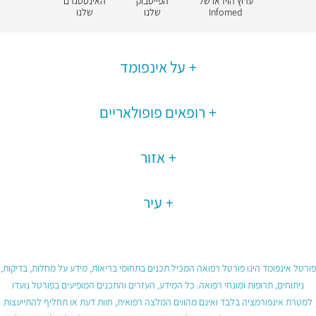
ערוץ הוידאו של
הפייסבוק
האינסטגרם
Infomed
שלנו
שלנו
על אינפומד
רופאים פופולאריים
אזור
עיר
פורטל אינפומד הינו פורטל רפואה המכיל תכנים בתחומי בריאות, מידע על מחלות, בדיקות,
ניתוחים, תרופות ומונחי רפואה. כל המידע, העזרים והתכנים המופיעים בפורטל נועדו
למטרת אינפורמציה בלבד ואינם מהווים המלצה רפואית, חוות דעת או תחליף להתייעצות